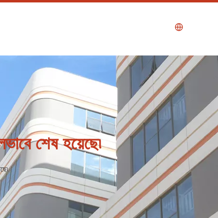
লভাবে শেষ হয়েছে৷
েছে৷