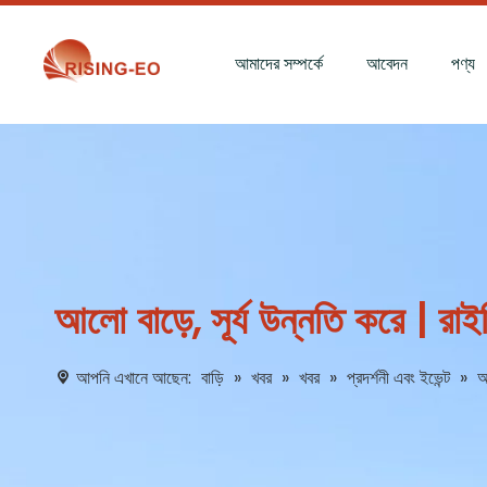
আমাদের সম্পর্কে
আবেদন
পণ্য
আলো বাড়ে, সূর্য উন্নতি করে | র
আপনি এখানে আছেন:
বাড়ি
»
খবর
»
খবর
»
প্রদর্শনী এবং ইভেন্ট
»
আ