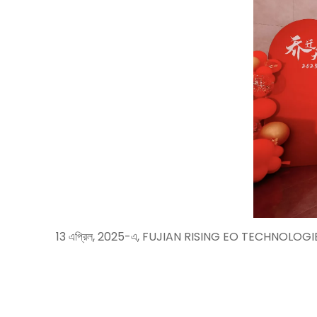
13 এপ্রিল, 2025-এ, FUJIAN RISING EO TECHNOLOGIES CO., LTD 