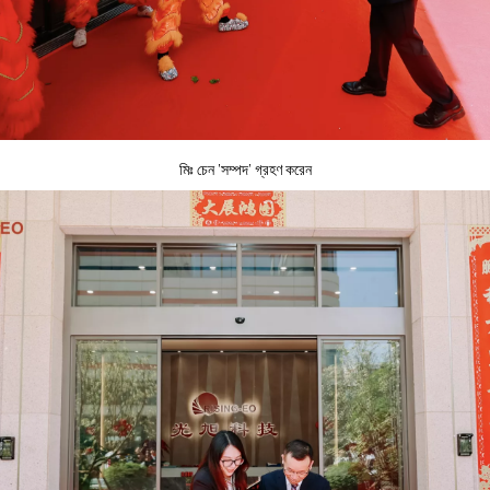
মিঃ চেন 'সম্পদ' গ্রহণ করেন