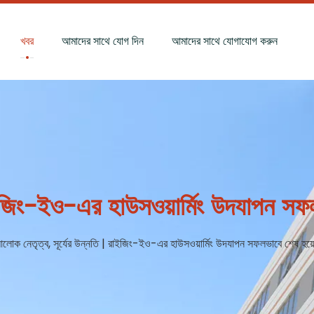
খবর
আমাদের সাথে যোগ দিন
আমাদের সাথে যোগাযোগ করুন
াইজিং-ইও-এর হাউসওয়ার্মিং উদযাপন সফ
লোক নেতৃত্ব, সূর্যের উন্নতি | রাইজিং-ইও-এর হাউসওয়ার্মিং উদযাপন সফলভাবে শেষ হয়