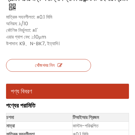
মাত্রিক সহনশীলতা: ±0.1 মিমি
অনিয়ম: λ/10
কৌণিক নির্ভুলতা: ±1'
এয়ার গ্যাপ বেধ: ≥10μm
উপাদান: K9、N-BK7, ইত্যাদি।
খোঁজখবর নিন
পণ্য বিবরণ
পণ্যের পরামিতি
চশমা
টিআইআর প্রিজম
মাত্রা
কাস্টম-পরিকল্পিত
মাত্রিক সহনশীলতা
±0.1 মিমি