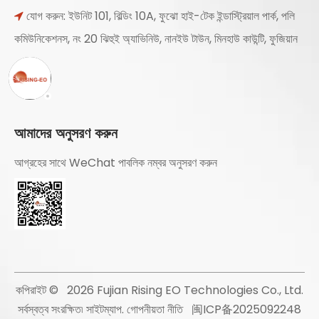
যোগ করুন: ইউনিট 101, বিল্ডিং 10A, ফুঝো হাই-টেক ইন্ডাস্ট্রিয়াল পার্ক, পলি

কমিউনিকেশনস, নং 20 ঝিহুই অ্যাভিনিউ, নানইউ টাউন, মিনহাউ কাউন্টি, ফুজিয়ান
আমাদের অনুসরণ করুন
আগ্রহের সাথে WeChat পাবলিক নম্বর অনুসরণ করুন
কপিরাইট ©
2026
Fujian Rising EO Technologies Co., Ltd.
সর্বস্বত্ব সংরক্ষিত৷
সাইটম্যাপ
.
গোপনীয়তা নীতি
闽ICP备2025092248