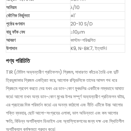
অনিয়ম
λ/10
কৌণিক নির্ভুলতা
±1'
পৃষ্ঠের গুণমান
20-10 S/D
বায়ু ফাঁক বেধ
≥10μm
আবরণ
কাস্টম-পরিকল্পিত
উপাদান
K9, N-BK7, ইত্যাদি।
পণ্য পরিচিতি
TIR (টোটাল অভ্যন্তরীণ প্রতিফলন) প্রিজম, সাধারণত কাঁচের তৈরি এবং দুটি
ত্রিভুজাকার প্রিজম একত্রিত করে, আলোক রশ্মিগুলিকে তাদের আসল পথ ধরে
প্রিজমে প্রবেশ করতে দেয় যখন এর ডান-কোণ মুখগুলির একটিকে লম্বভাবে আঘাত
করে। আলো তখন অন্য ডান-কোণ মুখের উপর সম্পূর্ণ অভ্যন্তরীণ প্রতিফলন ঘটায়,
এর প্রচারের দিক পরিবর্তন করে। এর অনন্য কাঠামো এবং নীতি এটিকে উচ্চ আলোর
শক্তি ব্যবহার, ছোট আলো-সংগ্রহের এলাকা, ভাল অভিন্নতা এবং কম আলোর
ক্ষতি, বিভিন্ন অপটিক্যাল ডিভাইস এবং অ্যাপ্লিকেশনের জন্য দক্ষ এবং স্থিতিশীল
অপটিক্যাল কর্মক্ষমতা প্রদান করে।