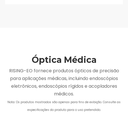
desinfecção pós-operatória
Compatível com câmeras de montagem C-
CS
Suporta desinfecção e esterilização 500
vezes mais altas em temperatura e alta
pressão
Múltiplas distâncias focais
Peso <120g
Distância focal ajustável de 18-36 mm,
Óptica Médica
atendendo a diferentes requisitos de cena
RISING-EO fornece produtos ópticos de precisão
para aplicações médicas, incluindo endoscópios
eletrônicos, endoscópios rígidos e acopladores
médicos.
Nota: Os produtos mostrados são apenas para fins de exibição. Consulte as
especificações do produto para o uso pretendido.