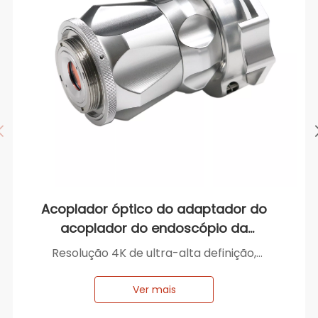
Acoplador óptico do adaptador do
acoplador do endoscópio da
montagem C do zoom de 4K F18-
Resolução 4K de ultra-alta definição,
F36mm
excelente imagem
Design à prova d'água, múltiplas estruturas
Ver mais
internas à prova d'água, fácil para