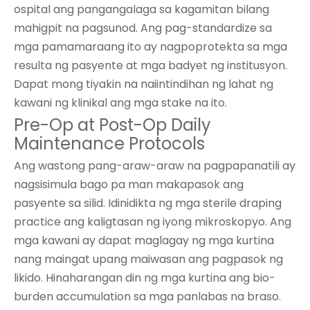
ospital ang pangangalaga sa kagamitan bilang
mahigpit na pagsunod. Ang pag-standardize sa
mga pamamaraang ito ay nagpoprotekta sa mga
resulta ng pasyente at mga badyet ng institusyon.
Dapat mong tiyakin na naiintindihan ng lahat ng
kawani ng klinikal ang mga stake na ito.
Pre-Op at Post-Op Daily
Maintenance Protocols
Ang wastong pang-araw-araw na pagpapanatili ay
nagsisimula bago pa man makapasok ang
pasyente sa silid. Idinidikta ng mga sterile draping
practice ang kaligtasan ng iyong mikroskopyo. Ang
mga kawani ay dapat maglagay ng mga kurtina
nang maingat upang maiwasan ang pagpasok ng
likido. Hinaharangan din ng mga kurtina ang bio-
burden accumulation sa mga panlabas na braso.