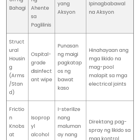
yang
Ipinagbabawal
Bahagi
Ahente
Aksyon
na Aksyon
sa
Paglilinis
Struct
Punasan
ural
Hinahayaan ang
Ospital-
ng maigi
Housin
mga likido na
grade
pagkatap
g
mag-pool
disinfect
os ng
(Arms
malapit sa mga
ant wipe
bawat
/Stan
electrical joints
kaso
d)
Frictio
I-sterilize
n
Isoprop
nang
Direktang pag-
Knobs
yl
maluman
spray ng likido sa
at
alcohol
ay nang
mga kontrol