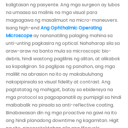
kaligtasan ng pasyente. Ang mga surgeon ay lubos
na umaasa sa malinis na mga visual para
magsagawa ng masalimuot na micro-maneuvers.
Isang high-end
Ang Ophthalmic Operating
Microscope
ay nananatiling palaging mahina sa
unti-unting pagkasira ng optical. Nahaharap sila sa
araw-araw na banta mula sa microscopic bio-
debris, hindi wastong paglilinis ng alitan, at alikabok
sa kapaligiran. Sa paglipas ng panahon, ang mga
maliliit na abrasion na ito ay makabuluhang
nakapipinsala sa visual fidelity at contrast. Ang
pagtatatag ng mahigpit, batay sa ebidensya na
mga protocol sa pagpapanatili ay pumipigil sa hindi
maibabalik na pinsala sa anti-reflective coating.
Binabawasan din ng mga proactive na gawi na ito
ang hindi planadong downtime ng kagamitan. Higit