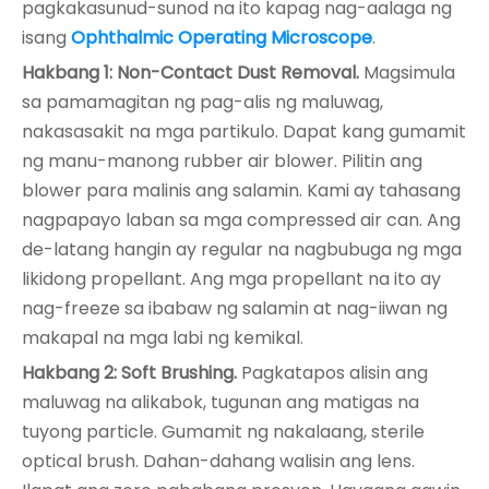
pagkakasunud-sunod na ito kapag nag-aalaga ng
isang
Ophthalmic Operating Microscope
.
Hakbang 1: Non-Contact Dust Removal.
Magsimula
sa pamamagitan ng pag-alis ng maluwag,
nakasasakit na mga partikulo. Dapat kang gumamit
ng manu-manong rubber air blower. Pilitin ang
blower para malinis ang salamin. Kami ay tahasang
nagpapayo laban sa mga compressed air can. Ang
de-latang hangin ay regular na nagbubuga ng mga
likidong propellant. Ang mga propellant na ito ay
nag-freeze sa ibabaw ng salamin at nag-iiwan ng
makapal na mga labi ng kemikal.
Hakbang 2: Soft Brushing.
Pagkatapos alisin ang
maluwag na alikabok, tugunan ang matigas na
tuyong particle. Gumamit ng nakalaang, sterile
optical brush. Dahan-dahang walisin ang lens.