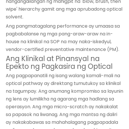
nangangailangan ng mahigpit na 'blow, brush, then
wipe' hierarchy gamit ang mga aprubadong optical
solvent.
Ang pangmatagalang performance ay umaasa sa
pagbabalanse ng mga pang-araw-araw na in-
house na klinikal na SOP na may naka-iskedyul,
vendor-certified preventative maintenance (PM).
Ang Klinikal at Pinansyal na
Epekto ng Pagkasira ng Optical
Ang pagpapanatili ng isang walang kamali-mali na
optical pathway ay direktang tumutukoy sa klinikal
na tagumpay. Ang anumang kompromiso sa layunin
ng lens ay lumilikha ng agarang mga hadlang sa
operasyon. Ang mga micro-scratch ay nakakalat
sa papasok na liwanag. Ang mga mantsa ng daliri
ay nakakabawas sa mahahalagang pagpapadala