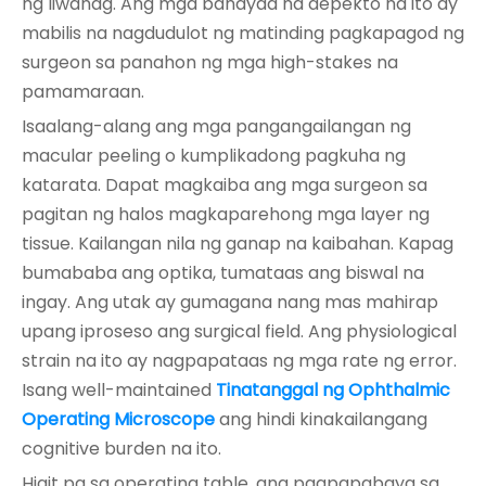
ng liwanag. Ang mga banayad na depekto na ito ay
mabilis na nagdudulot ng matinding pagkapagod ng
surgeon sa panahon ng mga high-stakes na
pamamaraan.
Isaalang-alang ang mga pangangailangan ng
macular peeling o kumplikadong pagkuha ng
katarata. Dapat magkaiba ang mga surgeon sa
pagitan ng halos magkaparehong mga layer ng
tissue. Kailangan nila ng ganap na kaibahan. Kapag
bumababa ang optika, tumataas ang biswal na
ingay. Ang utak ay gumagana nang mas mahirap
upang iproseso ang surgical field. Ang physiological
strain na ito ay nagpapataas ng mga rate ng error.
Isang well-maintained
Tinatanggal ng Ophthalmic
Operating Microscope
ang hindi kinakailangang
cognitive burden na ito.
Higit pa sa operating table, ang pagpapabaya sa