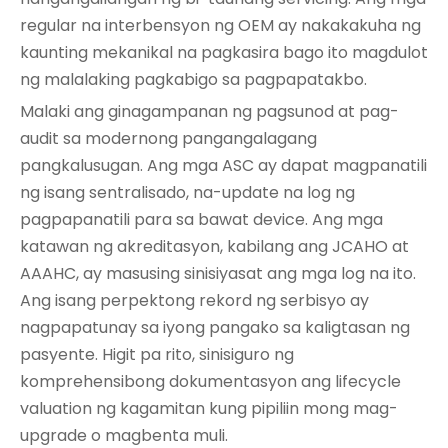
regular na interbensyon ng OEM ay nakakakuha ng
kaunting mekanikal na pagkasira bago ito magdulot
ng malalaking pagkabigo sa pagpapatakbo.
Malaki ang ginagampanan ng pagsunod at pag-
audit sa modernong pangangalagang
pangkalusugan. Ang mga ASC ay dapat magpanatili
ng isang sentralisado, na-update na log ng
pagpapanatili para sa bawat device. Ang mga
katawan ng akreditasyon, kabilang ang JCAHO at
AAAHC, ay masusing sinisiyasat ang mga log na ito.
Ang isang perpektong rekord ng serbisyo ay
nagpapatunay sa iyong pangako sa kaligtasan ng
pasyente. Higit pa rito, sinisiguro ng
komprehensibong dokumentasyon ang lifecycle
valuation ng kagamitan kung pipiliin mong mag-
upgrade o magbenta muli.