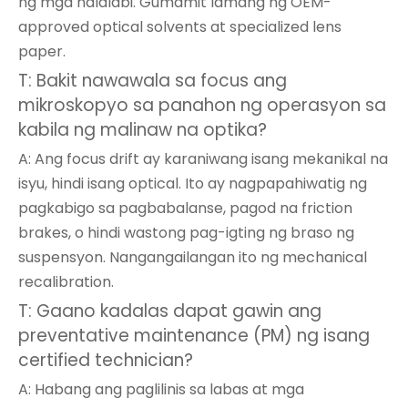
ng mga nalalabi. Gumamit lamang ng OEM-
approved optical solvents at specialized lens
paper.
T: Bakit nawawala sa focus ang
mikroskopyo sa panahon ng operasyon sa
kabila ng malinaw na optika?
A: Ang focus drift ay karaniwang isang mekanikal na
isyu, hindi isang optical. Ito ay nagpapahiwatig ng
pagkabigo sa pagbabalanse, pagod na friction
brakes, o hindi wastong pag-igting ng braso ng
suspensyon. Nangangailangan ito ng mechanical
recalibration.
T: Gaano kadalas dapat gawin ang
preventative maintenance (PM) ng isang
certified technician?
A: Habang ang paglilinis sa labas at mga