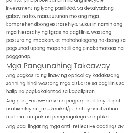
pa rito, pinoprotektahan nila ang lifecycle
investment ng iyong pasilidad. Sa detalyadong
gabay na ito, matututunan mo ang mga
komprehensibong estratehiya. Susuriin namin ang
mga hierarchy ng ligtas na paglilinis, wastong
postura ng imbakan, at mahahalagang hakbang sa
pagsunod upang mapanatili ang pinakamataas na
pagganap.
Mga Pangunahing Takeaway
Ang pagkasira ng linaw ng optical ay kadalasang
sanhi ng hindi wastong mga diskarte sa paglilinis sa
halip na pagkakalantad sa kapaligiran.
Ang pang-araw-araw na pagpapanatili ay dapat
na ihiwalay ang mekanikal/pabahay sanitization
mula sa tumpak na pangangalaga sa optika.
Ang pag-iingat ng mga anti-reflective coatings ay