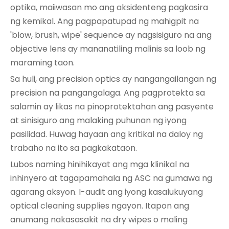
optika, maiiwasan mo ang aksidenteng pagkasira
ng kemikal. Ang pagpapatupad ng mahigpit na
'blow, brush, wipe' sequence ay nagsisiguro na ang
objective lens ay mananatiling malinis sa loob ng
maraming taon.
Sa huli, ang precision optics ay nangangailangan ng
precision na pangangalaga. Ang pagprotekta sa
salamin ay likas na pinoprotektahan ang pasyente
at sinisiguro ang malaking puhunan ng iyong
pasilidad. Huwag hayaan ang kritikal na daloy ng
trabaho na ito sa pagkakataon.
Lubos naming hinihikayat ang mga klinikal na
inhinyero at tagapamahala ng ASC na gumawa ng
agarang aksyon. I-audit ang iyong kasalukuyang
optical cleaning supplies ngayon. Itapon ang
anumang nakasasakit na dry wipes o maling