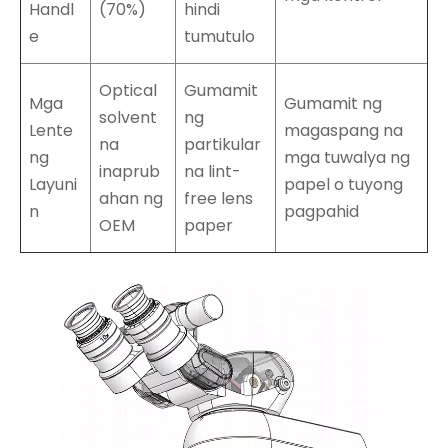
Handl
(70%)
hindi
e
tumutulo
Optical
Gumamit
Mga
Gumamit ng
solvent
ng
Lente
magaspang na
na
partikular
ng
mga tuwalya ng
inaprub
na lint-
Layuni
papel o tuyong
ahan ng
free lens
n
pagpahid
OEM
paper