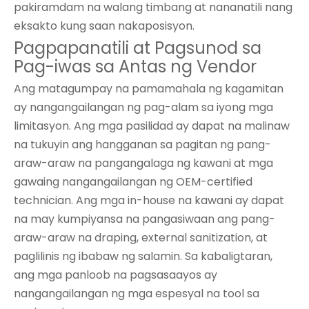
pakiramdam na walang timbang at nananatili nang
eksakto kung saan nakaposisyon.
Pagpapanatili at Pagsunod sa
Pag-iwas sa Antas ng Vendor
Ang matagumpay na pamamahala ng kagamitan
ay nangangailangan ng pag-alam sa iyong mga
limitasyon. Ang mga pasilidad ay dapat na malinaw
na tukuyin ang hangganan sa pagitan ng pang-
araw-araw na pangangalaga ng kawani at mga
gawaing nangangailangan ng OEM-certified
technician. Ang mga in-house na kawani ay dapat
na may kumpiyansa na pangasiwaan ang pang-
araw-araw na draping, external sanitization, at
paglilinis ng ibabaw ng salamin. Sa kabaligtaran,
ang mga panloob na pagsasaayos ay
nangangailangan ng mga espesyal na tool sa