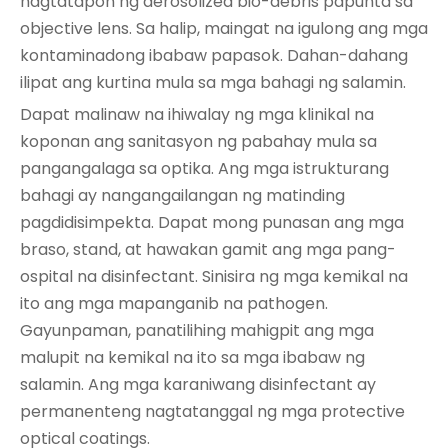
nagtatapon ng aerosolized bio-debris papunta sa
objective lens. Sa halip, maingat na igulong ang mga
kontaminadong ibabaw papasok. Dahan-dahang
ilipat ang kurtina mula sa mga bahagi ng salamin.
Dapat malinaw na ihiwalay ng mga klinikal na
koponan ang sanitasyon ng pabahay mula sa
pangangalaga sa optika. Ang mga istrukturang
bahagi ay nangangailangan ng matinding
pagdidisimpekta. Dapat mong punasan ang mga
braso, stand, at hawakan gamit ang mga pang-
ospital na disinfectant. Sinisira ng mga kemikal na
ito ang mga mapanganib na pathogen.
Gayunpaman, panatilihing mahigpit ang mga
malupit na kemikal na ito sa mga ibabaw ng
salamin. Ang mga karaniwang disinfectant ay
permanenteng nagtatanggal ng mga protective
optical coatings.