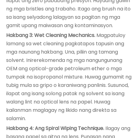
Ilapat ang zero pababang presyon. Hayaang gawin
ng mga bristles ang trabaho. Itago ang brush na ito
sa isang selyadong lalagyan sa pagitan ng mga
gamit upang maiwasan ang kontaminasyon.
Hakbang 3: Wet Cleaning Mechanics.
Magpatuloy
lamang sa wet cleaning pagkatapos tapusin ang
mga naunang hakbang. Una, piliin ang tamang
solvent. Inirerekomenda ng mga nangungunang
OEM ang optical-grade petroleum ether o mga
tumpak na isopropanol mixture. Huwag gumamit ng
tubig mula sa gripo o karaniwang panlinis. Susunod,
ilapat ang isang solong patak ng solvent sa isang
walang lint na optical lens na papel. Huwag
kailanman maglagay ng likido nang direkta sa
salamin.
Hakbang 4: Ang Spiral Wiping Technique.
Ilagay ang
basang papel sa gitna ng lens. Punasan nang