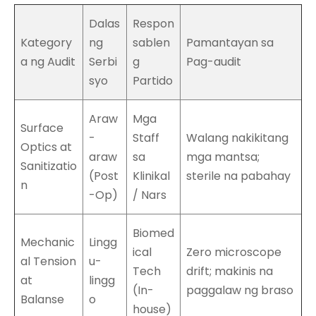
Dalas
Respon
Kategory
ng
sablen
Pamantayan sa
a ng Audit
Serbi
g
Pag-audit
syo
Partido
Araw
Mga
Surface
-
Staff
Walang nakikitang
Optics at
araw
sa
mga mantsa;
Sanitizatio
(Post
Klinikal
sterile na pabahay
n
-Op)
/ Nars
Biomed
Mechanic
Lingg
ical
Zero microscope
al Tension
u-
Tech
drift; makinis na
at
lingg
(In-
paggalaw ng braso
Balanse
o
house)