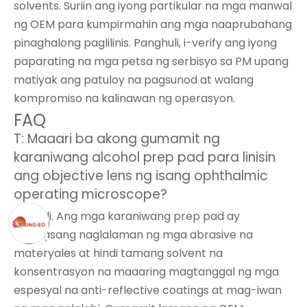
solvents. Suriin ang iyong partikular na mga manwal
ng OEM para kumpirmahin ang mga naaprubahang
pinaghalong paglilinis. Panghuli, i-verify ang iyong
paparating na mga petsa ng serbisyo sa PM upang
matiyak ang patuloy na pagsunod at walang
kompromiso na kalinawan ng operasyon.
FAQ
T: Maaari ba akong gumamit ng
karaniwang alcohol prep pad para linisin
ang objective lens ng isang ophthalmic
operating microscope?
A: Hindi. Ang mga karaniwang prep pad ay
kadalasang naglalaman ng mga abrasive na
materyales at hindi tamang solvent na
konsentrasyon na maaaring magtanggal ng mga
espesyal na anti-reflective coatings at mag-iwan