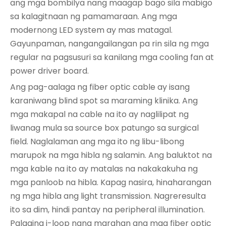
ang mga bombilya nang maagap bago sila mabigo
sa kalagitnaan ng pamamaraan. Ang mga
modernong LED system ay mas matagal.
Gayunpaman, nangangailangan pa rin sila ng mga
regular na pagsusuri sa kanilang mga cooling fan at
power driver board.
Ang pag-aalaga ng fiber optic cable ay isang
karaniwang blind spot sa maraming klinika. Ang
mga makapal na cable na ito ay naglilipat ng
liwanag mula sa source box patungo sa surgical
field. Naglalaman ang mga ito ng libu-libong
marupok na mga hibla ng salamin. Ang baluktot na
mga kable na ito ay matalas na nakakakuha ng
mga panloob na hibla. Kapag nasira, hinaharangan
ng mga hibla ang light transmission. Nagreresulta
ito sa dim, hindi pantay na peripheral illumination.
Palaging i-loop nang marahan ang mga fiber optic