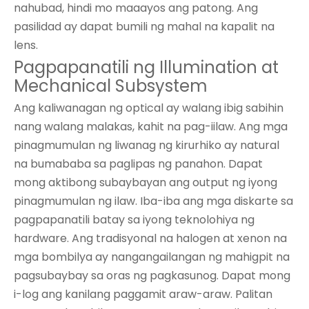
nahubad, hindi mo maaayos ang patong. Ang
pasilidad ay dapat bumili ng mahal na kapalit na
lens.
Pagpapanatili ng Illumination at
Mechanical Subsystem
Ang kaliwanagan ng optical ay walang ibig sabihin
nang walang malakas, kahit na pag-iilaw. Ang mga
pinagmumulan ng liwanag ng kirurhiko ay natural
na bumababa sa paglipas ng panahon. Dapat
mong aktibong subaybayan ang output ng iyong
pinagmumulan ng ilaw. Iba-iba ang mga diskarte sa
pagpapanatili batay sa iyong teknolohiya ng
hardware. Ang tradisyonal na halogen at xenon na
mga bombilya ay nangangailangan ng mahigpit na
pagsubaybay sa oras ng pagkasunog. Dapat mong
i-log ang kanilang paggamit araw-araw. Palitan