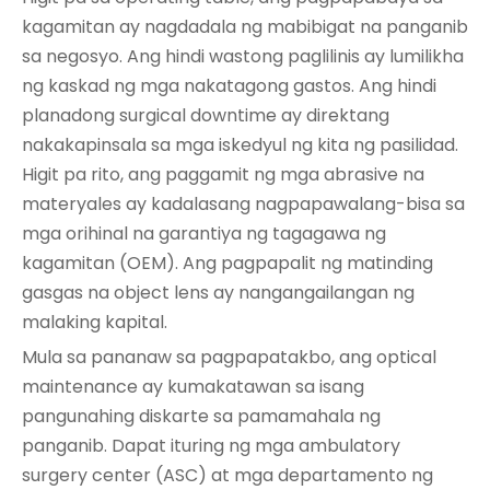
kagamitan ay nagdadala ng mabibigat na panganib
sa negosyo. Ang hindi wastong paglilinis ay lumilikha
ng kaskad ng mga nakatagong gastos. Ang hindi
planadong surgical downtime ay direktang
nakakapinsala sa mga iskedyul ng kita ng pasilidad.
Higit pa rito, ang paggamit ng mga abrasive na
materyales ay kadalasang nagpapawalang-bisa sa
mga orihinal na garantiya ng tagagawa ng
kagamitan (OEM). Ang pagpapalit ng matinding
gasgas na object lens ay nangangailangan ng
malaking kapital.
Mula sa pananaw sa pagpapatakbo, ang optical
maintenance ay kumakatawan sa isang
pangunahing diskarte sa pamamahala ng
panganib. Dapat ituring ng mga ambulatory
surgery center (ASC) at mga departamento ng