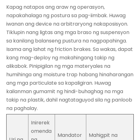
Kapag natapos ang araw ng operasyon,
napakahalaga ng postura sa pag-iimbak. Huwag
iwanan ang device na arbitraryong nakaposisyon.
Tiklupin nang ligtas ang mga braso ng suspensyon
sa kanilang balanseng pustura na nagpapahinga.
Isama ang lahat ng friction brakes. Sa wakas, dapat
kang mag-deploy ng makahingang takip ng
alikabok. Pinipigilan ng mga materyales na
humihinga ang moisture trap habang hinaharangan
ang mga particulate sa kapaligiran. Huwag
kailanman gumamit ng hindi-buhaghag na mga
takip na plastik, dahil nagtataguyod sila ng panloob
na paghalay.
Inirerek
omenda
Mandator
Mahigpit na
Uri ng
ng