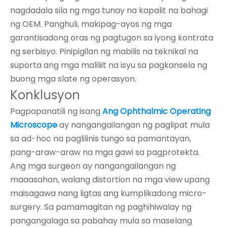
nagdadala sila ng mga tunay na kapalit na bahagi
ng OEM. Panghuli, makipag-ayos ng mga
garantisadong oras ng pagtugon sa iyong kontrata
ng serbisyo. Pinipigilan ng mabilis na teknikal na
suporta ang mga maliliit na isyu sa pagkansela ng
buong mga slate ng operasyon.
Konklusyon
Pagpapanatili ng isang
Ang Ophthalmic Operating
Microscope
ay nangangailangan ng paglipat mula
sa ad-hoc na paglilinis tungo sa pamantayan,
pang-araw-araw na mga gawi sa pagprotekta.
Ang mga surgeon ay nangangailangan ng
maaasahan, walang distortion na mga view upang
maisagawa nang ligtas ang kumplikadong micro-
surgery. Sa pamamagitan ng paghihiwalay ng
pangangalaga sa pabahay mula sa maselang