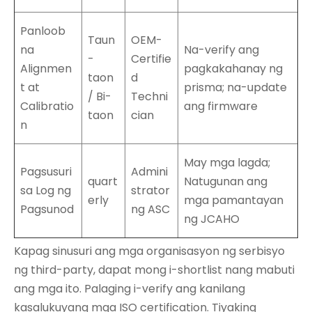
Panloob
Taun
OEM-
na
Na-verify ang
-
Certifie
Alignmen
pagkakahanay ng
taon
d
t at
prisma; na-update
/ Bi-
Techni
Calibratio
ang firmware
taon
cian
n
May mga lagda;
Pagsusuri
Admini
quart
Natugunan ang
sa Log ng
strator
erly
mga pamantayan
Pagsunod
ng ASC
ng JCAHO
Kapag sinusuri ang mga organisasyon ng serbisyo
ng third-party, dapat mong i-shortlist nang mabuti
ang mga ito. Palaging i-verify ang kanilang
kasalukuyang mga ISO certification. Tiyaking