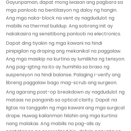
Gayunpaman, dapat mong iwasan ang pagbara sa
mga panloob na bentilasyon ng daloy ng hangin.
Ang mga naka-block na vent ay nagdudulot ng
mabilis na thermal buildup. Ang sobrang init ay
nakakasira ng sensitibong panloob na electronics.
Dapat ding tiyakin ng mga kawani na hindi
pinipigilan ng draping ang mekanikal na paggalaw.
Ang mga masikip na kurtina ay lumilikha ng tensyon.
Ang pag-igting na ito ay humihila sa braso ng
suspensyon na hindi balanse. Palaging i-verify ang
libreng paggalaw bago mag-scrub ang surgeon.
Ang agarang post-op breakdown ay nagdudulot ng
mataas na panganib sa optical clarity. Dapat na
ligtas na tanggalin ng mga kawani ang mga surgical
drape. Huwag kailanman hilahin ang mga kurtina
nang malakas. Ang mabilis na pag-alis ay