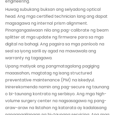
engineering.
Huwag subukang buksan ang selyadong optical
head. Ang mga certified technician lang ang dapat
magsagawa ng internal prism alignment.
Pinangangasiwaan nila ang pag-calibrate ng beam
splitter at mga update ng firmware para sa mga
digital na bahagi. Ang pagsira sa mga panloob na
seal sa iyong sarili ay agad na mawawala ang
warranty ng tagagawa.
Upang matiyak ang pangmatagalang pagiging
maaasahan, magtatag ng isang structured
preventative maintenance (PM) na iskedyul.
Inirerekomenda namin ang pag-secure ng taunang
o bi-taunang kontrata ng serbisyo. Ang mga high-
volume surgery center na nagsasagawa ng pang-
araw-araw na listahan ng katarata ay kadalasang
nangangailangan ng bi-taunang servicing. Ang mga