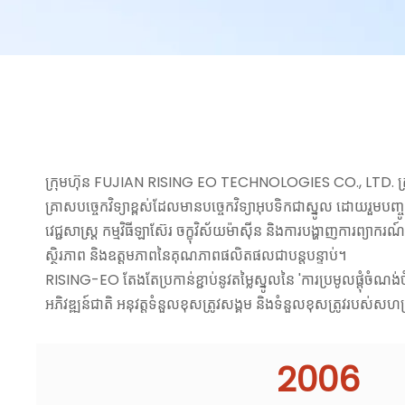
ក្រុមហ៊ុន FUJIAN RISING EO TECHNOLOGIES CO., LTD. ត្រូវបា
គ្រាសបច្ចេកវិទ្យាខ្ពស់ដែលមានបច្ចេកវិទ្យាអុបទិកជាស្នូល ដោយរួម
វេជ្ជសាស្ត្រ កម្មវិធីឡាស៊ែរ ចក្ខុវិស័យម៉ាស៊ីន និងការបង្ហាញការ
ស្ថិរភាព និងឧត្តមភាពនៃគុណភាពផលិតផលជាបន្តបន្ទាប់។
RISING-EO តែងតែប្រកាន់ខ្ជាប់នូវតម្លៃស្នូលនៃ 'ការប្រមូលផ្តុំចំណង់ច
អភិវឌ្ឍន៍ជាតិ អនុវត្តទំនួលខុសត្រូវសង្គម និងទំនួលខុសត្រូវរបស់ស
2006