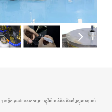
បង្កើតបានជាបេសកកម្មរួម ចក្ខុវិស័យ គំនិត និងតម្លៃស្នូលសម្រាប់