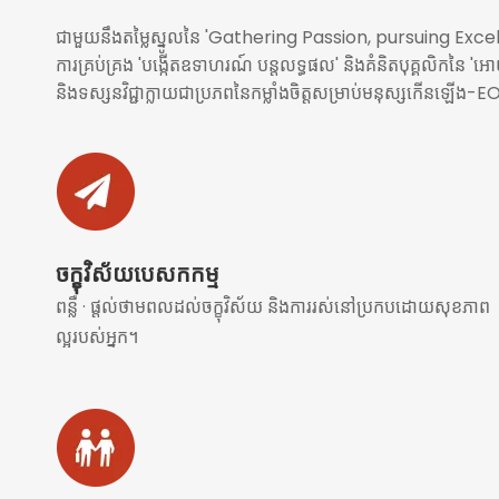
ជាមួយនឹងតម្លៃស្នូលនៃ 'Gathering Passion, pursuing Excelle
ការគ្រប់គ្រង 'បង្កើតឧទាហរណ៍ បន្តលទ្ធផល' និងគំនិតបុគ្គលិកនៃ 'អោយតម
និងទស្សនវិជ្ជាក្លាយជាប្រភពនៃកម្លាំងចិត្តសម្រាប់មនុស្សកើនឡើង-E
ចក្ខុវិស័យបេសកកម្ម
ពន្លឺ · ផ្តល់ថាមពលដល់ចក្ខុវិស័យ និងការរស់នៅប្រកបដោយសុខភាព
ល្អរបស់អ្នក។