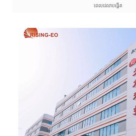
ពេលវេលាបង្កើត