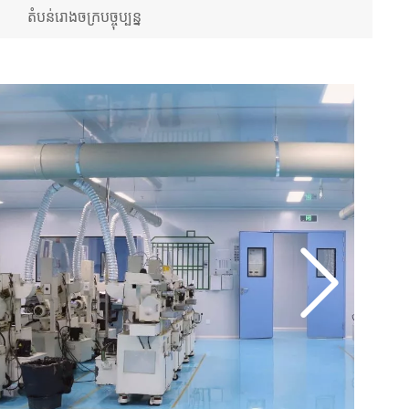
តំបន់រោងចក្របច្ចុប្បន្ន