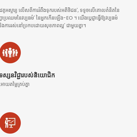
គូអស្ចារ្យ លើសពីការរំពឹងទុករបស់អតិថិជន', ទទូចលើគោលគំនិតនៃ
បញ្ហាប្រឈមនៃវប្បធម៌' នៃអ្នកកើនឡើង-EO ។ យើងប្តេជ្ញាធ្វើឱ្យវប្បធម៌
្នក និងការរស់នៅប្រកបដោយសុខភាពល្អ' ជាមួយគ្នា។
ទស្សនវិជ្ជារបស់និយោជិក
អោយតម្លៃគ្រប់គ្នា