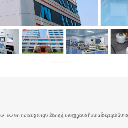
SING-EO មក វាបានបន្តសង្ខេប និងតម្រៀបចេញក្នុងបទពិសោធន៍អនុវត្តជាជំហានៗ 