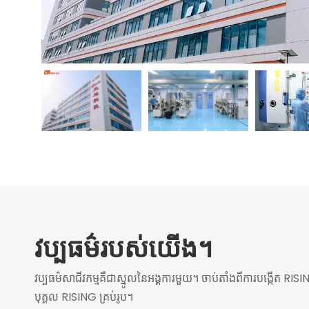
វប្បធម៌របស់យើង។
វប្បធម៌សាជីវកម្មគឺជាស្នូលនៃអង្គការមួយ។ ចាប់តាំងពីការបង្កើត RI
បុគ្គល RISING គ្រប់រូប។