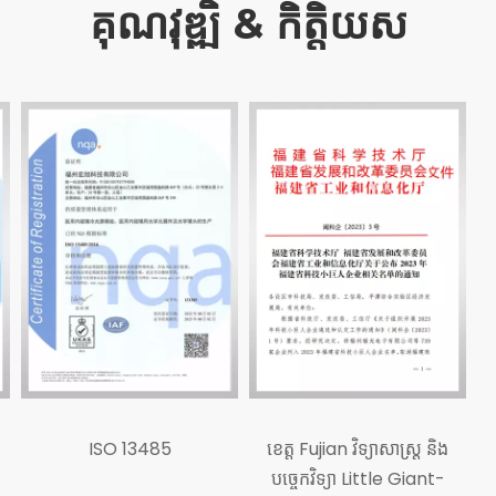
គុណវុឌ្ឍិ & កិត្តិយស
ខេត្ត Fujian វិទ្យាសាស្ត្រ និង
បច្ចេកវិទ្យា Little Giant-