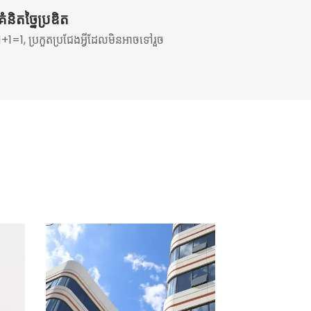
គំនិតច្នៃប្រឌិត
1+1=1, ប្រកួតប្រជែងអ្វីដែលមិនអាចទៅរួច