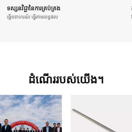
ទស្សនវិជ្ជានៃការគ្រប់គ្រង
ធ្វើឧទាហរណ៍ ធ្វើតាមលទ្ធផល
ដំណើររបស់យើង។