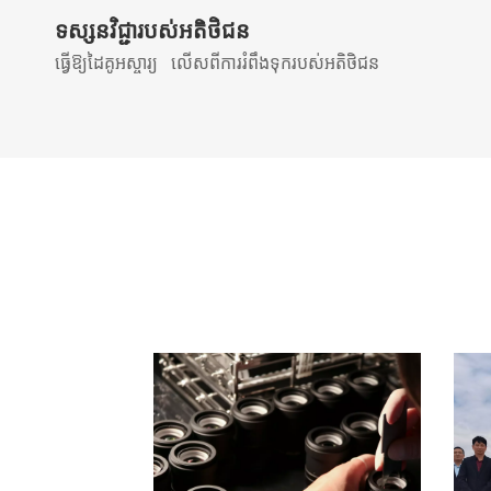
ទស្សនវិជ្ជារបស់អតិថិជន
ធ្វើឱ្យដៃគូអស្ចារ្យ
លើសពីការរំពឹងទុករបស់អតិថិជន