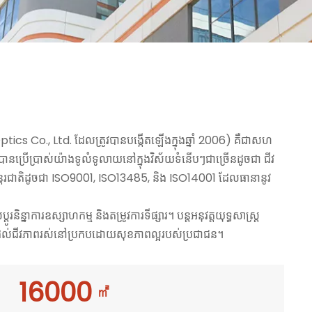
ics Co., Ltd. ដែលត្រូវបានបង្កើតឡើងក្នុងឆ្នាំ 2006) គឺជាសហ
បានប្រើប្រាស់យ៉ាងទូលំទូលាយនៅក្នុងវិស័យទំនើបៗជាច្រើនដូចជា ជីវ
ាតជាអន្តរជាតិដូចជា ISO9001, ISO13485, និង ISO14001 ដែលធានានូវ
ន្នាការឧស្សាហកម្ម និងតម្រូវការទីផ្សារ។ បន្តអនុវត្តយុទ្ធសាស្ត្រ
កវិទ្យាដល់ជីវភាពរស់នៅប្រកបដោយសុខភាពល្អរបស់ប្រជាជន។
16000
㎡