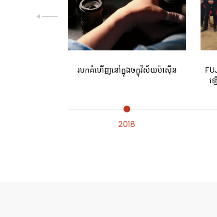
&D រៀបចំ
របកគំហើញនៅក្នុងចក្ខុវិស័យម៉ាស៊ីន
FUJ
ឡើ
5
2018