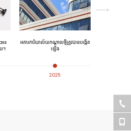
ass
អគារការិយាល័យកណ្តាលថ្មីត្រូវបានបង្កើត
ើយ។
ឡើង
2025