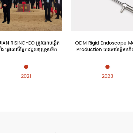
IAN RISING-EO ត្រូវបានបង្កើត
ODM Rigid Endoscope M
ង ផ្តោតលើផ្នែកវេជ្ជសាស្ត្រអុបទិក
Production បានចាប់ផ្តើមហ
2021
2023