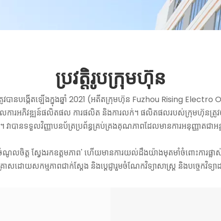
ប្រវត្តិរូបក្រុមហ៊ុន
នបង្កើតឡើងក្នុងឆ្នាំ 2021 (អតីតក្រុមហ៊ុន Fuzhou Rising Electro Opt
បញ្ចូលការអភិវឌ្ឍន៍ផលិតផល ការផលិត និងការលក់។ ផលិតផលរបស់ក្រុមហ៊ុនត្រូវ
ព្យាករណ៍។ វាបានទទួលវិញ្ញាបនប័ត្រប្រព័ន្ធគ្រប់គ្រងគុណភាពដែលមានការអនុញ្ញ
ំណូលចិត្ត ស្វែងរកឧត្តមភាព' ហើយមានការយល់ដឹងយ៉ាងមុតមាំចំពោះការផ្លាស់ប្តូរនិ
ហគ្រាសដោយសកម្មភាពជាក់ស្តែង និងប្តេជ្ញារួមចំណែកវិទ្យាសាស្ត្រ និងបច្ចេ