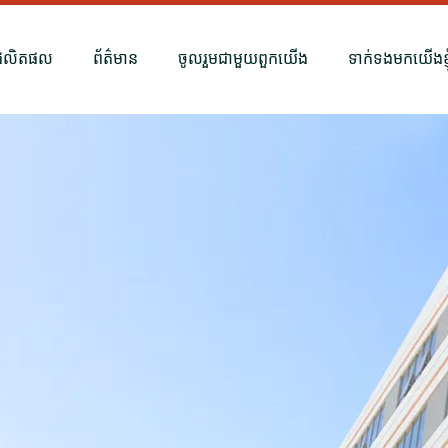
ផលិតផល
ព័ត៌មាន
ចូលរួមជាមួយពួកយើង
ទាក់ទងមកយើងខ្ញុ