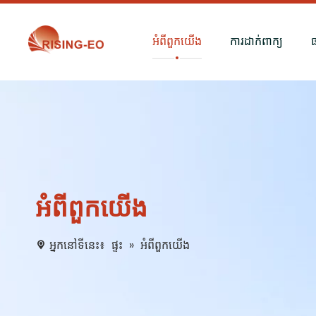
អំពីពួកយើង
ការដាក់ពាក្យ
អំពីពួកយើង
អ្នកនៅទីនេះ៖
ផ្ទះ
»
អំពីពួកយើង