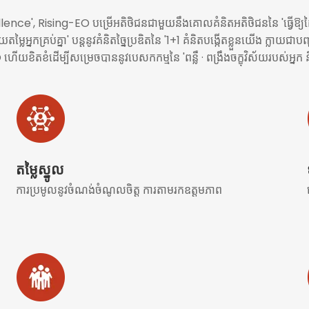
nce', Rising-EO បម្រើអតិថិជនជាមួយនឹងគោលគំនិតអតិថិជននៃ 'ធ្វើឱ្យដៃ
្លៃអ្នកគ្រប់គ្នា' បន្តនូវគំនិតច្នៃប្រឌិតនៃ '1+1 គំនិតបង្កើតខ្លួនយើង ក្លាយជា
O ហើយខិតខំដើម្បីសម្រេចបាននូវបេសកកម្មនៃ 'ពន្លឺ · ពង្រឹងចក្ខុវិស័យរបស់អ
តម្លៃស្នូល
ការ​ប្រមូល​នូវ​ចំណង់​ចំណូល​ចិត្ត ការ​តាម​រក​ឧត្តមភាព