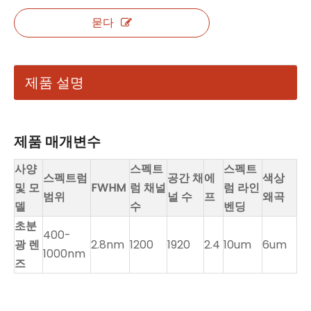
묻다
제품 설명
제품 매개변수
사양
스펙트
스펙트
스펙트럼
공간 채
에
색상
및 모
FWHM
럼 채널
럼 라인
범위
널 수
프
왜곡
델
수
벤딩
초분
400-
광 렌
2.8nm
1200
1920
2.4
10um
6um
1000nm
즈