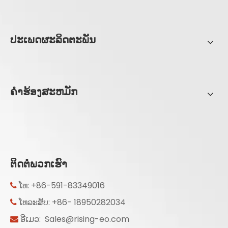
ປະເພດຜະລິດຕະພັນ
ຄໍາຮ້ອງສະຫມັກ
ຕິດຕໍ່ພວກເຮົາ
ໂທ: +86-591-83349016

ໂທລະສັບ: +86- 18950282034

ອີເມວ:
Sales@rising-eo.com
