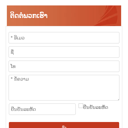
ຕິດຕໍ່ພວກເຮົາ
ສົ່ງ