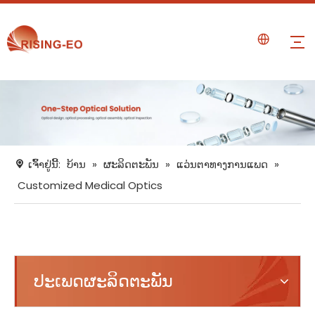
ເຈົ້າຢູ່ນີ້:
ບ້ານ
»
ຜະລິດຕະພັນ
»
ແວ່ນຕາທາງການແພດ
»
Customized Medical Optics
ປະເພດຜະລິດຕະພັນ