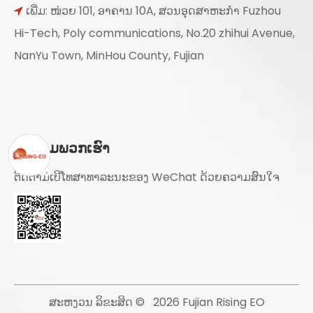
ເພີ່ມ: ໜ່ວຍ 101, ອາຄານ 10A, ສວນອຸດສາຫະກຳ Fuzhou

Hi-Tech, Poly communications, No.20 zhihui Avenue,
NanYu Town, MinHou County, Fujian
ຕິດຕາມພວກເຮົາ
ຕິດຕາມເບີໂທສາທາລະນະຂອງ WeChat ດ້ວຍຄວາມສົນໃຈ
ສະຫງວນ ລິຂະສິດ ©
2026
Fujian Rising EO