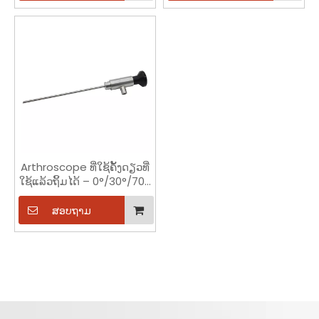
Arthroscope ທີ່ໃຊ້ຄັ້ງດຽວທີ່
ໃຊ້ແລ້ວຖິ້ມໄດ້ – 0°/30°/70°,
4K UHD, ຄວາມຍາວການເຮັດ
ວຽກ 158-175mm
ສອບຖາມ