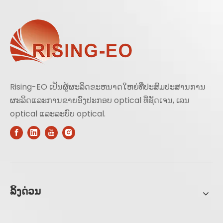
Rising-EO ເປັນຜູ້ຜະລິດຂະຫນາດໃຫຍ່ທີ່ປະສົມປະສານການ
ຜະລິດແລະການຂາຍອົງປະກອບ optical ທີ່ຊັດເຈນ, ເລນ
optical ແລະລະບົບ optical.
ລິ້ງດ່ວນ