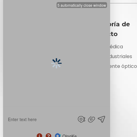
Enlaces rápidos
Categoría de
producto
Sobre nosotros
Solicitud
Óptica Médica
Productos
Lentes industriales
Noticias
Componente óptico
Únase a nosotros
Contáctenos