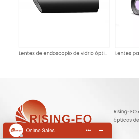
Acoplador óptico del adaptador del acoplador del endoscopio del montaje en C del zoom 4K F18-F36mm
Lentes de endoscopio de vidrio óptico de alta precisión serie 1/6 de pulgada para chip médico OV2740
Rising-EO 
ópticos de