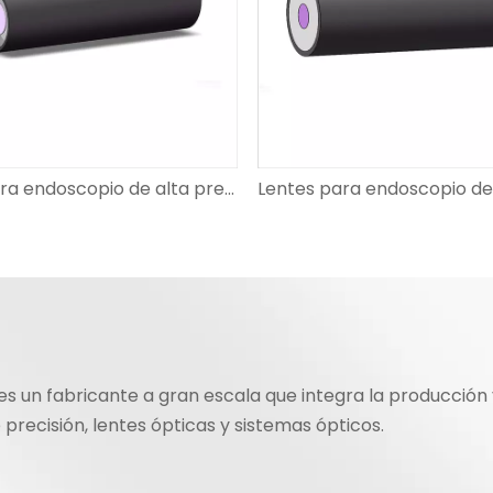
Lentes para endoscopio de alta precisión de grado médico serie OV9740 de 1/7 de pulgada
es un fabricante a gran escala que integra la producci
 precisión, lentes ópticas y sistemas ópticos.