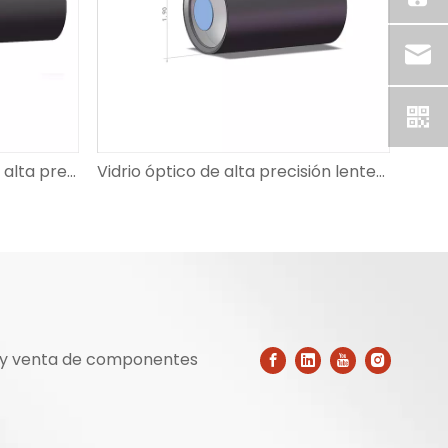
Lentes para endoscopio de alta precisión de grado médico serie OV6930 de 1/11 pulgada
Vidrio óptico de alta precisión lentes de endoscopio serie OV9734 de 1/9 pulgada para uso médico
ón y venta de componentes