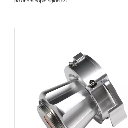
de endoscopia rígida F22