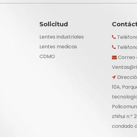
Solicitud
Contác
Lentes industriales
Teléfon

Lentes medicas
Teléfon

CDMO
Correo 

Ventas@ri
Dirección

10A, Parque
tecnología
Policomun
zhihui n.º 
condado d