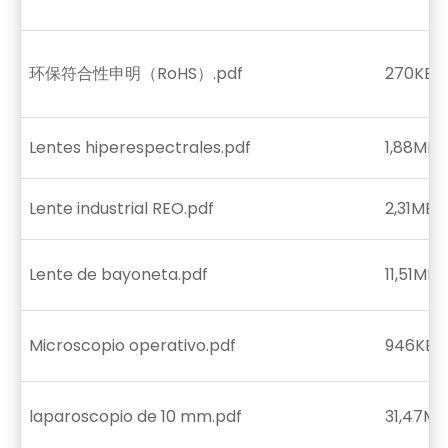
环保符合性申明（RoHS）.pdf
270KB
Lentes hiperespectrales.pdf
1,88MB
Lente industrial REO.pdf
2,31MB
Lente de bayoneta.pdf
11,51MB
Microscopio operativo.pdf
946KB
laparoscopio de 10 mm.pdf
31,47MB