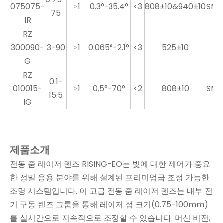
075075-
≥1
0.3°-35.4°
<3
808±10&940±10
SMA
75
IR
RZ
300090-
3-90
≥1
0.065°-2.1°
<3
525±10
F
G
RZ
0.1-
010015-
≥1
0.5°-70°
<2
808±10
SMA
15.5
IG
제품소개
전동 줌 레이저 렌즈 RISING-EO는 빛에 대한 제어가 중요
한 정밀 응용 분야를 위해 설계된 프리미엄급 조정 가능한
조명 시스템입니다. 이 고급 전동 줌 레이저 렌즈는 내부 전
기 구동 렌즈 그룹을 통해 레이저 점 크기(0.75-100mm)
를 실시간으로 지속적으로 조정할 수 있습니다. 머신 비전,