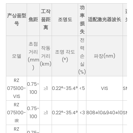
功
工작
适
产상품型
率
焦距
품距
조명도
适配激光器波长
光
号
损
离
失
전
초점
작동
력
거리
조명 각도
모델
거리
손
파장(nm)
(mm
(°)
(km)
실
)
(%)
RZ
0.75-
075100-
≥1
0.22°-35.4°
<5
VIS
SMA
100
VIS
RZ
0.75-
075100-
≥1
0.22°-35.4°
<3
808±10&940±10
SMA
100
IR
RZ
0.75-