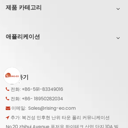
제품 카테고리
애플리케이션
문의하기
전화: +86-591-83349016

전화: +86- 18950282034

이메일:
Sales@rising-eo.com

추가: 복건성 민후현 난위 타운 폴리 커뮤니케이션

No.20 zhihui Avenue 푸저우 하이테크 산업 단지 10A 빌