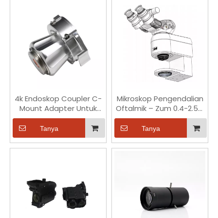
4k Endoskop Coupler C-
Mikroskop Pengendalian
Mount Adapter Untuk
Oftalmik – Zum 0.4-2.5X,
Kamera Endoskopi Tegar
Medan Pandangan 9-
F22
52mm
Tanya
Tanya