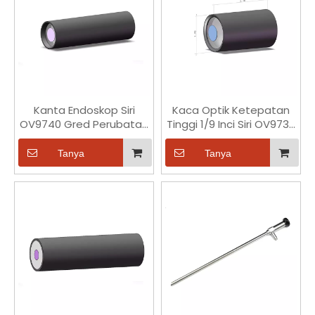
Kanta Endoskop Siri
Kaca Optik Ketepatan
OV9740 Gred Perubatan
Tinggi 1/9 Inci Siri OV9734
1/7 Inci Ketepatan Tinggi
Kanta Endoskop untuk
Perubatan
Tanya
Tanya