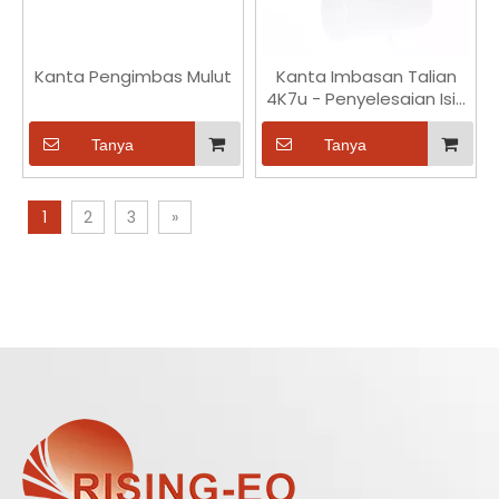
Kanta Pengimbas Mulut
Kanta Imbasan Talian
4K7u - Penyelesaian Isih
Bijih & Mineral Berkelajuan
Tinggi
Tanya
Tanya
1
2
3
»