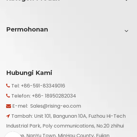
Permohonan
Hubungi Kami
Tel: +86-591-83349016

Telefon: +86- 18950282034

E-mel:
Sales@rising-eo.com

Tambah: Unit 101, Bangunan 10A, Fuzhou Hi-Tech

Industrial Park, Poly communications, No.20 zhihui
Avenue, NanYu Town, MinHou County, Fujian