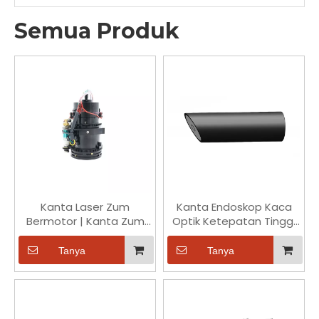
Semua Produk
Kanta Laser Zum
Kanta Endoskop Kaca
Bermotor | Kanta Zum
Optik Ketepatan Tinggi
Titik Boleh Laras untuk
Siri 1/6 Inci untuk Cip
Penglihatan &
OV2740 Perubatan
Tanya
Tanya
Pengawasan Mesin