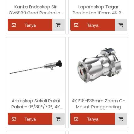
Kanta Endoskop Siri
Laparoskop Tegar
OV6930 Gred Perubatan
Perubatan 10mm 4K 30
1/11 Inci Ketepatan Tinggi
Darjah
Tanya
Tanya
Artroskop Sekali Pakai
4K F18-F36mm Zoom C-
Pakai – 0°/30°/70°, 4K
Mount Pengganding
UHD, 158-175mm Panjang
Endoskop Penyesuai
Kerja
Pengganding Optik
Tanya
Tanya