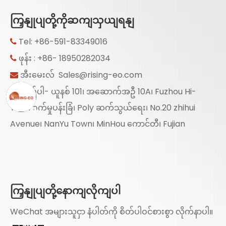
ကြှနျုပျတို့ကိုဆကျသှယျရနျ
Tel: +86-591-83349016

ဖုန်း : +86- 18950282034

အီးမေးလ်
Sales@rising-eo.com

ထည့်ပါ- ယူနစ် 101၊ အဆောက်အဦ 10A၊ Fuzhou Hi-

Tech စက်မှုပန်းခြံ၊ Poly ဆက်သွယ်ရေး၊ No.20 zhihui
Avenue၊ NanYu Town၊ MinHou ကောင်တီ၊ Fujian
ကြှနျုပျတို့နောကျလိုကျပါ
WeChat အများသူငှာ နံပါတ်ကို စိတ်ပါဝင်စားစွာ လိုက်နာပါ။