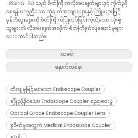
-RISING-EO သည် စိတ်ကြိုက်လိုအပ်ချက်များနှင့် ကိုက်ညီ
စေရန် မတူညီသော ဆုံချက်အလျားများနှင့် ကြိုးများဖြင့်
မှန်ဘီလူးများကို စိတ်ကြိုက်ပြုလုပ်ခြင်းကဲ့သို့သော သုံးစွဲ
သူများ၏ လိုအပ်ချက်အလိုက် စိတ်ကြိုက်ဝန်ဆောင်မှုများ
ပေးဆောင်ပါသည်။
ယခင်-
နောက်တစ်ခု:
တိကျမှုမြင့်မားသော Endoscope Coupler
ချိန်ညှိနိုင်သော Endoscope Coupler စည်းဝေးပွဲ
Optical Grade Endoscope Coupler Lens
ခွဲစိတ်မှုအတွက် Medical Endoscope Coupler
ချဲ့ပါ။