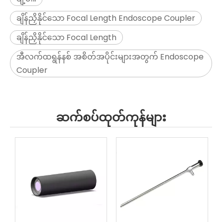
ချိန်ညှိနိုင်သော Focal Length Endoscope Coupler
ချိန်ညှိနိုင်သော Focal Length
အီလက်ထရွန်နစ် အစိတ်အပိုင်းများအတွက် Endoscope
Coupler
ဆက်စပ်ထုတ်ကုန်များ