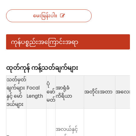
မေးမြန်းပါ။
ကုန်ပစ္စည်းအကြောင်းအရာ
ထုတ်ကုန် ကန့်သတ်ချက်များ
သတ်မှတ်
ပုံ
ချက်များ
Focal
အာရုံခံ
ဖော်
အတိုင်းအတာ
အလေးချိန
နှင့် မော်
Length
ကိရိယာ
မတ်
ဒယ်များ
အလယ်နှင့်