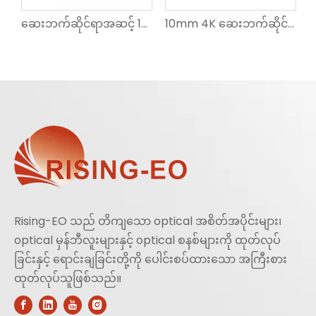
းသောတိကျမှု OV6930 စီးရီး Endoscope မှန်ဘီလူး
ဆေးဘက်ဆိုင်ရာအဆင့် 1/7 လက်မ မြင့်မားသောတိကျမှု OV9740 စီးရီး Endoscope မှန်ဘီလူး
10mm 4K ဆေးဘက်ဆိုင်ရာ တောင့်တင်းသော Laparoscope 30 ဒီဂရီ
Rising-EO သည် တိကျသော optical အစိတ်အပိုင်းများ၊
optical မှန်ဘီလူးများနှင့် optical စနစ်များကို ထုတ်လုပ်
ခြင်းနှင့် ရောင်းချခြင်းတို့ကို ပေါင်းစပ်ထားသော အကြီးစား
ထုတ်လုပ်သူဖြစ်သည်။