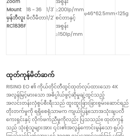
Zoom
အစွန်း
Mount
18 ~ 36
1/3'
≥200lp/mm
φ46*62.5mm
<125g
မှန်ဘီလူး
မီလီမီတာ
1/2'
စင်တာနှင့်
RC1836F
အစွန်း
≥150lp/mm
ထုတ်ကုန်မိတ်ဆက်
RISING EO ၏ ကိုယ်တိုင်တီထွင်ထုတ်လုပ်ထားသော 4K
အလွန်မြင့်မားသော အဓိပ္ပါယ်ဖွင့်ဆိုမှုချဲ့ထွင်သည့်
အလင်းတန်းလှံစွပ်စီးရီးသည် ထူးထူးခြားခြားစွမ်းဆောင်ရည်
တိုးတက်မှုကို ရရှိစေရုံသာမက ကျယ်ပြန့်သောအသုံးချပလီ
ကေးရှင်းနှင့် လိုက်ဖက်ညီမှုကိုလည်း ပြသသည်။ ထုတ်ကုန်
သည် သုံးစွဲသူများအား ၎င်း၏အလွန်ကောင်းမွန်သော ရုပ်ပုံ
ကြည်လင်ပြတ်သားမှုနှင့် zoom လုပ်ဆောင်ချက်ဖြင့် မကြုံ