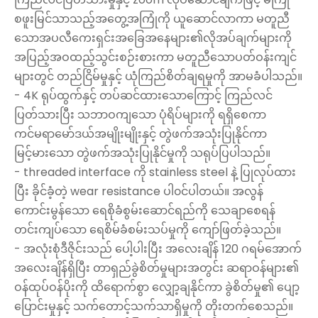
စဖူးမြင်သာသည့်အတွေ့အကြုံကို ယူဆောင်လာကာ မတူညီ
သောအပလီကေးရှင်းအခြေအနေများ၏လိုအပ်ချက်များကို
အပြည့်အဝထည့်သွင်းစဉ်းစားကာ မတူညီသောပတ်ဝန်းကျင်
များတွင် တည်ငြိမ်မှုနှင့် ယုံကြည်စိတ်ချရမှုကို အာမခံပါသည်။
- 4K ရုပ်ထွက်နှင့် တပ်ဆင်ထားသောကြောင့် ကြည်လင်
ပြတ်သားပြီး သဘာဝကျသော ပုံရိပ်များကို ရရှိစေကာ
ကင်မရာမော်ဒယ်အမျိုးမျိုးနှင့် တွဲဖက်အသုံးပြုနိုင်ကာ
မြင့်မားသော တွဲဖက်အသုံးပြုနိုင်မှုကို သရုပ်ပြပါသည်။
- threaded interface ကို stainless steel နဲ့ ပြုလုပ်ထား
ပြီး ခိုင်ခံ့တဲ့ wear resistance ပါ၀င်ပါတယ်။ အလွန်
ကောင်းမွန်သော ရေစိုခံစွမ်းဆောင်ရည်ကို သေချာစေရန်
တင်းကျပ်သော ရေစိမ်ခံစမ်းသပ်မှုကို ကျော်ဖြတ်ခဲ့သည်။
- အလုံးစုံဒီဇိုင်းသည် ပေါ့ပါးပြီး အလေးချိန် 120 ဂရမ်အောက်
အလေးချိန်ရှိပြီး တာရှည်ခွဲစိတ်မှုများအတွင်း ဆရာဝန်များ၏
ဝန်ထုပ်ဝန်ပိုးကို ထိရောက်စွာ လျှော့ချနိုင်ကာ ခွဲစိတ်မှု၏ ပျော့
ပြောင်းမှုနှင့် သက်တောင့်သက်သာရှိမှုကို တိုးတက်စေသည်။