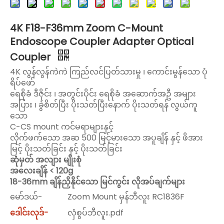
4K F18-F36mm Zoom C-Mount
Endoscope Coupler Adapter Optical
Coupler
4K လွန်လွန်ကဲကဲ ကြည်လင်ပြတ်သားမှု ၊ ကောင်းမွန်သော ပုံ
ရိပ်ဖော်
ရေစိုခံ ဒီဇိုင်း ၊ အတွင်းပိုင်း ရေစိုခံ အဆောက်အဦ အများ
အပြား ၊ ခွဲစိတ်ပြီး ပိုးသတ်ပြီးနောက် ပိုးသတ်ရန် လွယ်ကူ
သော
C-CS mount ကင်မရာများနှင့်
လိုက်ဖက်သော အဆ 500 မြင့်မားသော အပူချိန် နှင့် ဖိအား
မြင့် ပိုးသတ်ခြင်း နှင့် ပိုးသတ်ခြင်း
ဆုံမှတ် အလျား မျိုးစုံ
အလေးချိန် < 120g
18-36mm ချိန်ညှိနိုင်သော မြင်ကွင်း လိုအပ်ချက်များ
မော်ဒယ်-
Zoom Mount မှန်ဘီလူး RC1836F
ဒေါင်းလုဒ်-
လှံစွပ်ဘီလူး.pdf