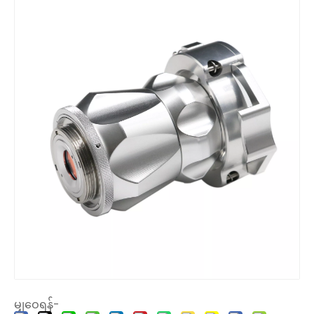
မျှဝေရန်-