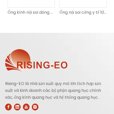
 cao 1/11 inch cấp y tế
Ống kính nội soi dòng OV9740 có độ chính xác cao 1/7 inch cấp y tế
Ống nội soi cứng y tế 10 mm 4K 30 độ
Rising-EO là nhà sản xuất quy mô lớn tích hợp sản
xuất và kinh doanh các bộ phận quang học chính
xác, ống kính quang học và hệ thống quang học.