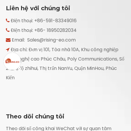
Liên hệ với chúng tôi
Điện thoại: +86-591-83349016

Điện thoại: +86- 18950282034

Email:
Sales@rising-eo.com

Địa chỉ: Đơn vị 101, Tòa nhà 10A, Khu công nghiệp

công nghệ cao Phúc Châu, Poly Communications, Số
20 Đại lộ zhihui, Thị trấn NanYu, Quận MinHou, Phúc
Kiến
Theo dõi chúng tôi
Theo dõi số công khai WeChat với sự quan tâm