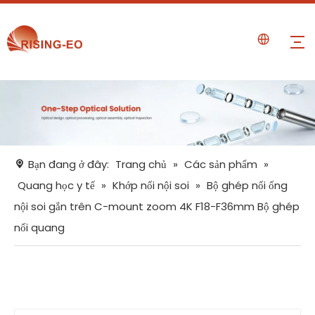
Bạn đang ở đây:
Trang chủ
»
Các sản phẩm
»
Quang học y tế
»
Khớp nối nội soi
»
Bộ ghép nối ống
nội soi gắn trên C-mount zoom 4K F18-F36mm Bộ ghép
nối quang