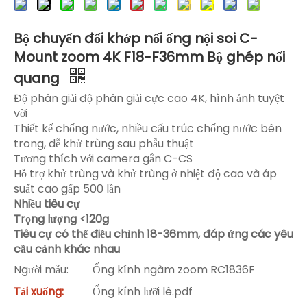
Bộ chuyển đổi khớp nối ống nội soi C-
Mount zoom 4K F18-F36mm Bộ ghép nối
quang
Độ phân giải độ phân giải cực cao 4K, hình ảnh tuyệt
vời
Thiết kế chống nước, nhiều cấu trúc chống nước bên
trong, dễ khử trùng sau phẫu thuật
Tương thích với camera gắn C-CS
Hỗ trợ khử trùng và khử trùng ở nhiệt độ cao và áp
suất cao gấp 500 lần
Nhiều tiêu cự
Trọng lượng <120g
Tiêu cự có thể điều chỉnh 18-36mm, đáp ứng các yêu
cầu cảnh khác nhau
Người mẫu:
Ống kính ngàm zoom RC1836F
Tải xuống:
Ống kính lưỡi lê.pdf