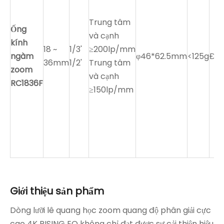
Trung tâm
Ống
và cạnh
kính
18 ~
1/3'
≥200lp/mm
ngàm
φ46*62.5mm
<125g
Đú
36mm
1/2'
Trung tâm
zoom
và cạnh
RC1836F
≥150lp/mm
Giới thiệu sản phẩm
Dòng lưỡi lê quang học zoom quang độ phân giải cực
cao 4K RISING EO không chỉ đạt được sự cải thiện hiệu