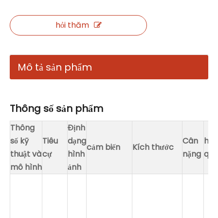
hỏi thăm
Mô tả sản phẩm
Thông số sản phẩm
Thông
Định
số kỹ
Tiêu
dạng
Cân
huỳ
cảm biến
Kích thước
thuật và
cự
hình
nặng
qu
mô hình
ảnh