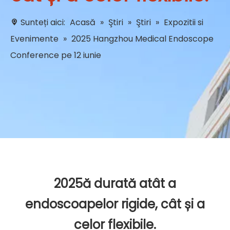
Sunteți aici:
Acasă
»
Ştiri
»
Ştiri
»
Expozitii si
Evenimente
»
2025 Hangzhou Medical Endoscope
Conference pe 12 iunie
2025ă durată atât a
endoscoapelor rigide, cât și a
celor flexibile.