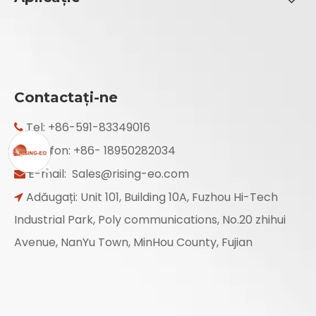
Contactaţi-ne
Tel: +86-591-83349016

Telefon: +86- 18950282034

E-mail:
Sales@rising-eo.com

Adăugați: Unit 101, Building 10A, Fuzhou Hi-Tech

Industrial Park, Poly communications, No.20 zhihui
Avenue, NanYu Town, MinHou County, Fujian