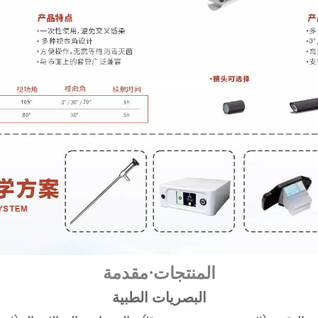
المنتجات·مقدمة
البصريات الطبية