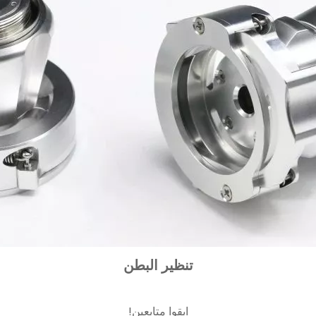
تنظير البطن
ابقوا متابعين!