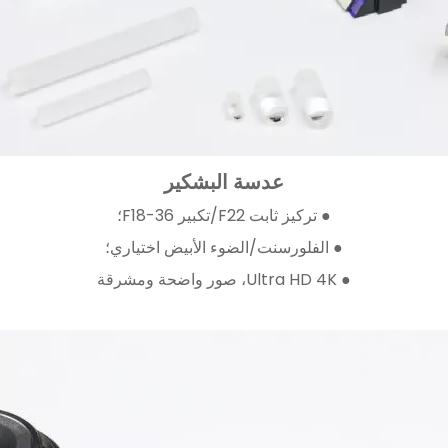
عدسة البشكير
● تركيز ثابت F22/تكبير F18-36؛
● الفلورسنت/الضوء الأبيض اختياري؛
● Ultra HD 4K، صور واضحة ومشرقة