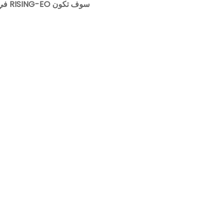
سوف تكون RISING-EO في انتظارك في الجناح B27!