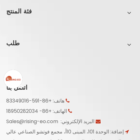
فئة المنتج
طلب
اتصل بنا
هاتف: +86-591-83349016

الهاتف: +86- 18950282034

البريد الإلكتروني:
Sales@rising-eo.com

إضافة: الوحدة 101، المبنى 10أ، مجمع فوتشو الصناعي عالي
