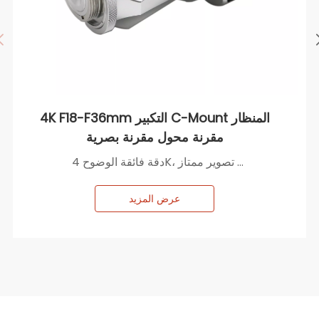
4K F18-F36mm التكبير C-Mount المنظار
مقرنة محول مقرنة بصرية
دقة فائقة الوضوح 4K، تصوير ممتاز
، تصميم مقاوم للماء، هياكل داخلية متعددة مقاومة
للماء، سهل التطهير بعد العملية الجراحية،
عرض المزيد
متوافق مع كاميرات التثبيت C-CS،
يدعم التطهير والتعقيم بدرجة حرارة عالية وضغط عالٍ
500 مرة،
أطوال بؤرية متعددة
الوزن <120 جرام ،
طول بؤري قابل للتعديل 18-36 مم، يلبي متطلبات
المشهد المختلفة