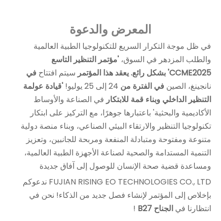
المعرض والدعوة
في ظل موجة التكرار السريع للتكنولوجيا الطبية العالمية
والطلب المزدهر في السوق،
'مؤتمر التنظير التاسع
CCME2025' بشكل رائع. يعقد هذا المؤتمر
سيتم افتتاح
في
نانجينغ، الصين
في الفترة من
24 إلى 25 يوليو!
'قيادة عولمة
التنظير الداخلي وبناء قمة للابتكار
في الصناعة والأوساط
الأكاديمية والبحثية' باعتبارها جوهرًا، مع التركيز على ابتكار
تكنولوجيا التنظير والارتقاء البيئي الصناعي، وبناء منصة دولية
متنوعة ومفتوحة ومتبادلة المنفعة ومربحة للجانبين، وتعزيز
التنمية المستدامة والصحية لصناعة الأجهزة الطبية العالمية،
ومساعدة قضية صحة الإنسان للوصول إلى آفاق جديدة
FUJIAN RISING EO TECHNOLOGIES CO., LTD ندعوكم
بإخلاص إلى المؤتمر لإنشاء فصل جديد من الذكاء! نحن في
انتظارنا في
الجناح B27
!