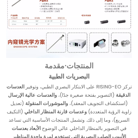
المنتجات·مقدمة
البصريات الطبية
تركز RISING-EO على الابتكار البصري الطبي، وتوفير
العدسات
الدقيقة
(التصوير بفتحة صغيرة جدًا)،
والعدسات عالية الإرسال
(استكشاف التجويف المعقد)،
والموشورات المنقولة
(تعديل
زاوية الرؤية المتعددة)
وعدسات قارنة المنظار الداخلي
(التكيف
السريع)، وما إلى ذلك. وتشمل المنتجات الأساسية التي تساعد
في التصوير بالمنظار الداخلي عالي الوضوح
الأبعاد بعدسات
الأنبوب الصلب البصرية التي تستخدم لمرة واحدة
المناظير