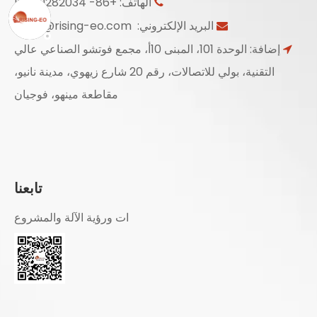
الهاتف: +86- 18950282034

البريد الإلكتروني:
Sales@rising-eo.com

إضافة: الوحدة 101، المبنى 10أ، مجمع فوتشو الصناعي عالي

التقنية، بولي للاتصالات، رقم 20 شارع زيهوي، مدينة نانيو،
مقاطعة مينهو، فوجيان
تابعنا
ات ورؤية الآلة والمشروع