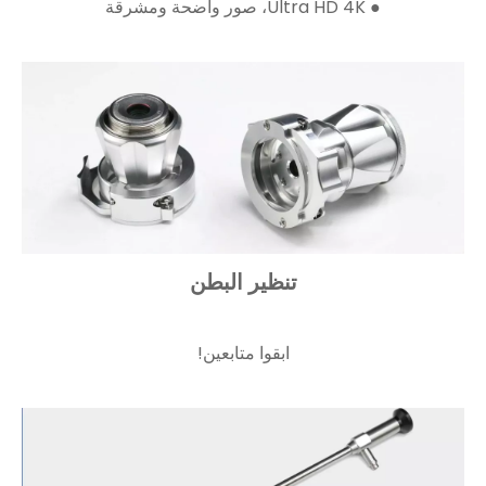
● Ultra HD 4K، صور واضحة ومشرقة
تنظير البطن
ابقوا متابعين!