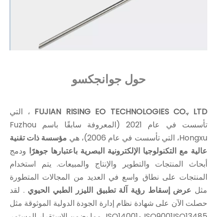
حول جوانجكسو
FUJIAN RISING EO TECHNOLOGIES CO., LTD
، التي
تأسست في عام 2021 (المعروفة سابقًا باسم Fuzhou
Hongxu، التي تأسست في عام 2006)، هي
مؤسسة ذات تقنية
عالية مع التكنولوجيا الإلكترونية البصرية باعتبارها جوهرًا
ودمج
أبحاث المنتجات والتطوير والإنتاج والمبيعات. يتم استخدام
المنتجات على نطاق واسع في العديد من المجالات المتطورة
مثل
عرض إسقاط رؤية آلة تطبيق الليزر الطبي الحيوي
. لقد
حصلت الآن على شهادة نظام إدارة الجودة الدولية الموثوقة مثل
ISO9001ISO13485 وISO14001، مما يضمن الاستقرار المستمر