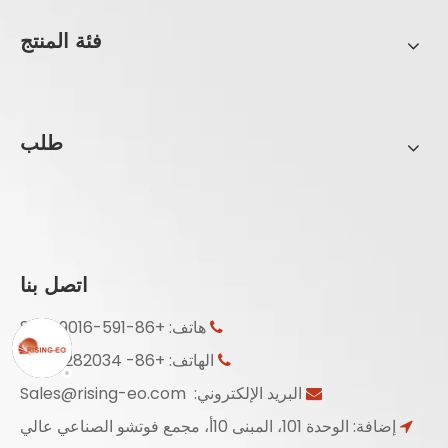
فئة المنتج
طلب
اتصل بنا
هاتف: +86-591-83349016

الهاتف: +86- 18950282034

البريد الإلكتروني:
Sales@rising-eo.com

إضافة: الوحدة 101، المبنى 10أ، مجمع فوتشو الصناعي عالي
