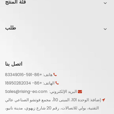
فئة المنتج
طلب
اتصل بنا
هاتف: +86-591-83349016

الهاتف: +86- 18950282034

البريد الإلكتروني:
Sales@rising-eo.com

إضافة: الوحدة 101، المبنى 10أ، مجمع فوتشو الصناعي عالي

التقنية، بولي للاتصالات، رقم 20 شارع زيهوي، مدينة نانيو،