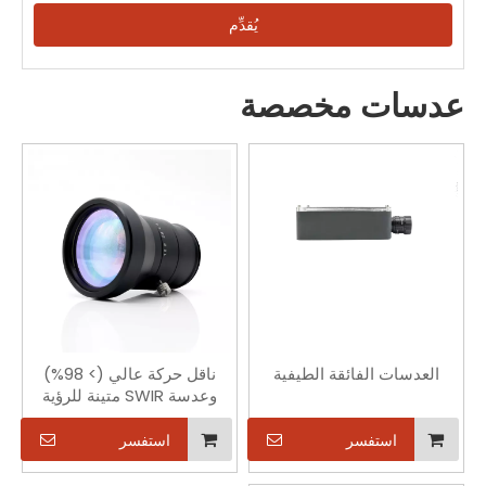
يُقدِّم
عدسات مخصصة
العدسات الفائقة الطيفية
ناقل حركة عالي (> 98%)
وعدسة SWIR متينة للرؤية
الصناعية مقاس 25 مم ببعد
بؤري F1.8
استفسر
استفسر