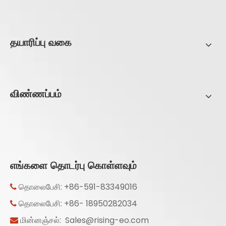
தயாரிப்பு வகை
விண்ணப்பம்
எங்களை தொடர்பு கொள்ளவும்
தொலைபேசி: +86-591-83349016

தொலைபேசி: +86- 18950282034

மின்னஞ்சல்:
Sales@rising-eo.com
