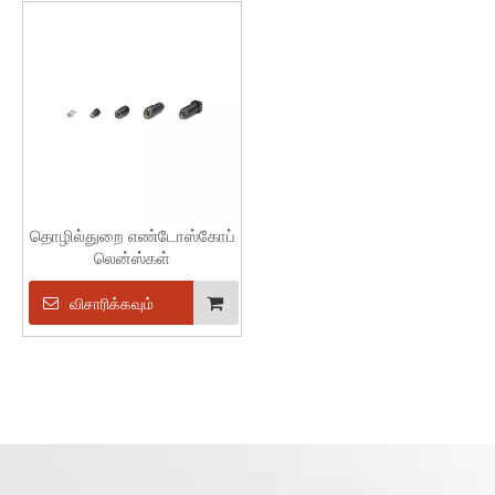
தொழில்துறை எண்டோஸ்கோப்
லென்ஸ்கள்
விசாரிக்கவும்