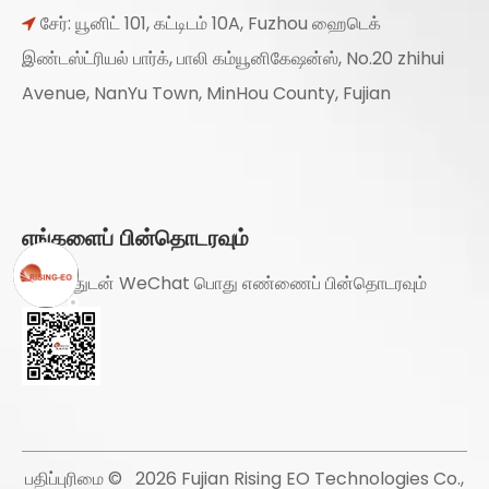
சேர்: யூனிட் 101, கட்டிடம் 10A, Fuzhou ஹைடெக்

இண்டஸ்ட்ரியல் பார்க், பாலி கம்யூனிகேஷன்ஸ், No.20 zhihui
Avenue, NanYu Town, MinHou County, Fujian
எங்களைப் பின்தொடரவும்
ஆர்வத்துடன் WeChat பொது எண்ணைப் பின்தொடரவும்
பதிப்புரிமை ©
2026
Fujian Rising EO Technologies Co.,