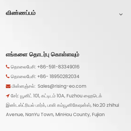
விண்ணப்பம்
எங்களை தொடர்பு கொள்ளவும்
தொலைபேசி: +86-591-83349016

தொலைபேசி: +86- 18950282034

மின்னஞ்சல்:
Sales@rising-eo.com

சேர்: யூனிட் 101, கட்டிடம் 10A, Fuzhou ஹைடெக்

இண்டஸ்ட்ரியல் பார்க், பாலி கம்யூனிகேஷன்ஸ், No.20 zhihui
Avenue, NanYu Town, MinHou County, Fujian