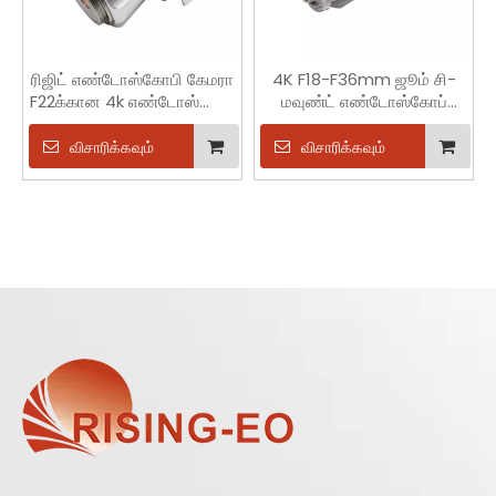
ரிஜிட் எண்டோஸ்கோபி கேமரா
4K F18-F36mm ஜூம் சி-
F22க்கான 4k எண்டோஸ்கோப்
மவுண்ட் எண்டோஸ்கோப்
கப்லர் சி-மவுண்ட் அடாப்டர்
கப்லர் அடாப்டர் ஆப்டிகல்
கப்லர்
விசாரிக்கவும்
விசாரிக்கவும்