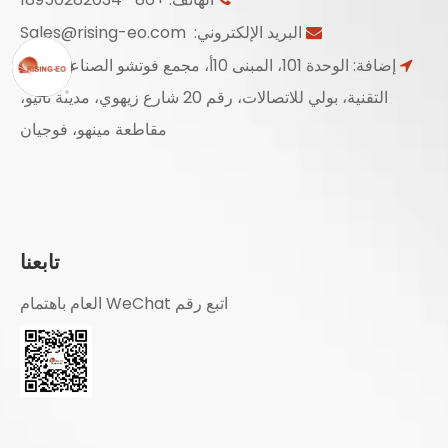
البريد الإلكتروني:
Sales@rising-eo.com

إضافة: الوحدة 101، المبنى 10أ، مجمع فوتشو الصناعي عالي

التقنية، بولي للاتصالات، رقم 20 شارع زيهوي، مدينة نانيو،
مقاطعة مينهو، فوجيان
تابعنا
اتبع رقم WeChat العام باهتمام