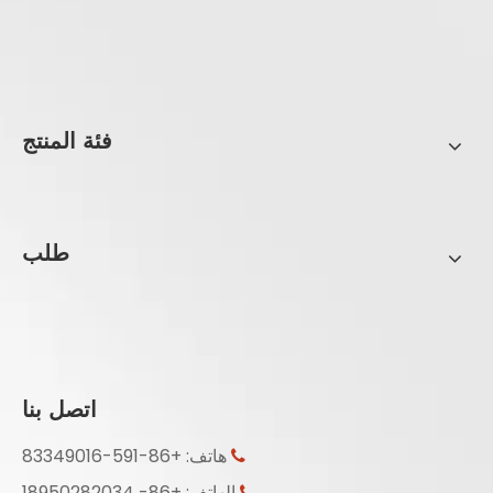
فئة المنتج
طلب
اتصل بنا
هاتف: +86-591-83349016

الهاتف: +86- 18950282034
