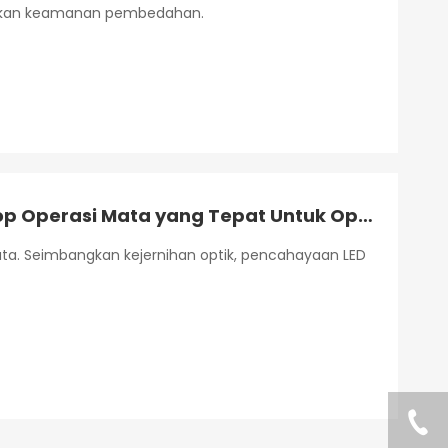
ikan keamanan pembedahan.
Bagaimana Cara Memilih Mikroskop Operasi Mata yang Tepat Untuk Operasi Katarak?
ta. Seimbangkan kejernihan optik, pencahayaan LED