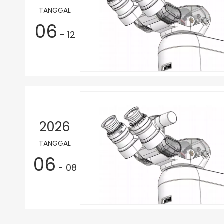
TANGGAL
06
- 12
2026
TANGGAL
06
- 08