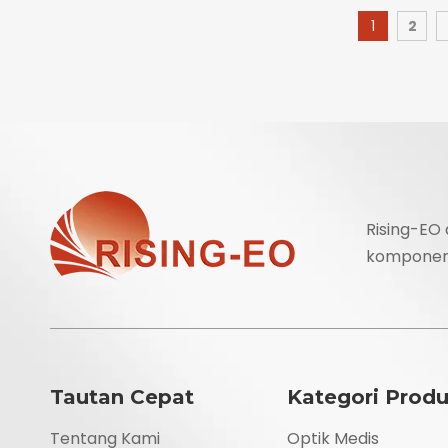
1
2
Rising-EO
komponen o
Tautan Cepat
Kategori Prod
Tentang Kami
Optik Medis