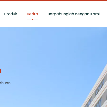
Produk
Berita
Bergabunglah dengan Kami
n
ahuan