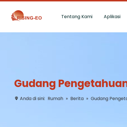
Tentang Kami
Aplikasi
Gudang Pengetahua
Anda di sini:
Rumah
»
Berita
»
Gudang Penget