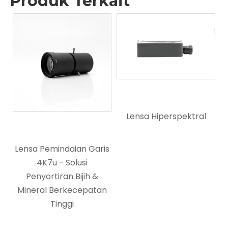
Produk Terkait
Lensa Hiperspektral
is
Lensa Endoskopi Industri
n