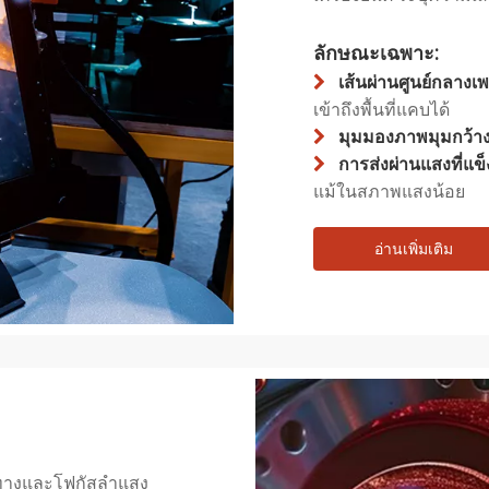
ลักษณะเฉพาะ:
เส้นผ่านศูนย์กลางเ

เข้าถึงพื้นที่แคบได้
มุมมองภาพมุมกว้า

การส่งผ่านแสงที่แข็

แม้ในสภาพแสงน้อย
อ่านเพิ่มเติม
ำทางและโฟกัสลำแสง