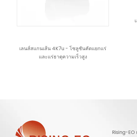
เลนส์ไฮเปอร์สเปกตรัม
ซลูชันคัดแยกแร่
เร็วสูง
Rising-EO 