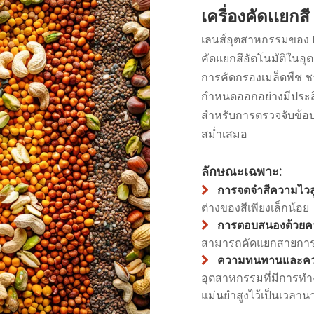
เครื่องคัดเเยกสี
เลนส์อุตสาหกรรมของ R
คัดแยกสีอัตโนมัติในอ
การคัดกรองเมล็ดพืช ชา 
กำหนดออกอย่างมีประสิท
สำหรับการตรวจจับข้อบ
สม่ำเสมอ
ลักษณะเฉพาะ:
การจดจำสีความไวส

ต่างของสีเพียงเล็กน้อย
การตอบสนองด้วยคว

สามารถคัดแยกสายการผ
ความทนทานและควา

อุตสาหกรรมที่มีการทำ
แม่นยำสูงไว้เป็นเวลาน