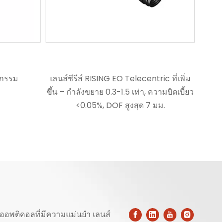
O Telecentric ที่เพิ่ม
เลนส์สแกนเส้น 8K/4K เลนส์ทางยาวโฟก
1.5 เท่า, ความบิดเบี้ยว
คงที่
 สูงสุด 7 มม.
ออพติคอลที่มีความแม่นยำ เลนส์