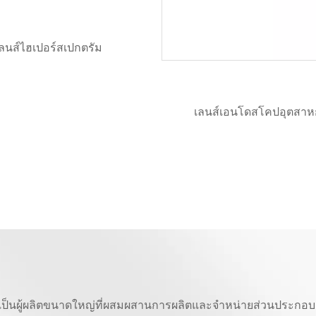
เลนส์เอนโดสโคปอุตสาหกรรม
เลนส์ซีรีส์ RISING E
ขึ้น – กำลังขยาย 0.3-
<0.05%, DOF
เป็นผู้ผลิตขนาดใหญ่ที่ผสมผสานการผลิตและจำหน่ายส่วนประกอบ