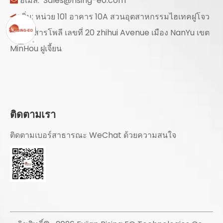
อีเมล:
Sales@rising-eo.com

เพิ่ม: หน่วย 101 อาคาร 10A สวนอุตสาหกรรมไฮเทคฝูโจว

การสื่อสารโพลี เลขที่ 20 zhihui Avenue เมือง NanYu เขต
MinHou ฝูเจี้ยน
ติดตามเรา
ติดตามเบอร์สาธารณะ WeChat ด้วยความสนใจ