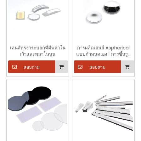
เลนส์ทรงกระบอกที่มีพลาโน
การผลิตเลนส์ Aspherical
เว้าและพลาโนนูน
แบบกำหนดเอง | การขึ้นรูป
แบบแม่นยำและการขัดเงา |
EO ที่เพิ่มขึ้น | เส้นผ่าน
สอบถาม
สอบถาม
ศูนย์กลาง 15-120 มม. /
ความเยื้องศูนย์กลาง <5′