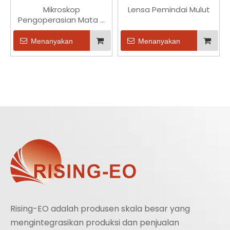
Mikroskop
Lensa Pemindai Mulut
Pengoperasian Mata –
Zoom 0,4-2,5X, Bidang
Pandang 9-52mm
Menanyakan
Menanyakan
Rising-EO adalah produsen skala besar yang
mengintegrasikan produksi dan penjualan