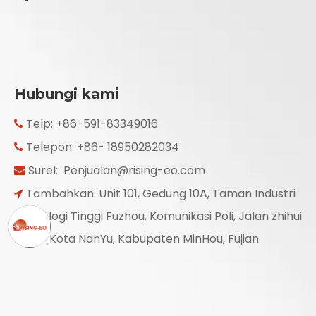
Hubungi kami
Telp: +86-591-83349016

Telepon: +86- 18950282034

Surel:
Penjualan@rising-eo.com

Tambahkan: Unit 101, Gedung 10A, Taman Industri

Teknologi Tinggi Fuzhou, Komunikasi Poli, Jalan zhihui
No.20, Kota NanYu, Kabupaten MinHou, Fujian