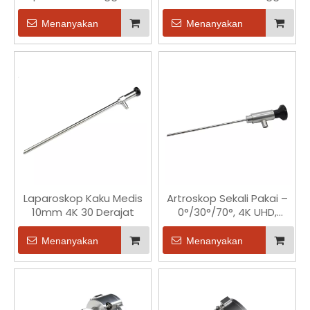
1/6 Inci untuk Chip
Kelas Medis 1/7 Inci
OV2740 Medis
Menanyakan
Menanyakan
Laparoskop Kaku Medis
Artroskop Sekali Pakai –
10mm 4K 30 Derajat
0°/30°/70°, 4K UHD,
Panjang Kerja 158-
175mm
Menanyakan
Menanyakan