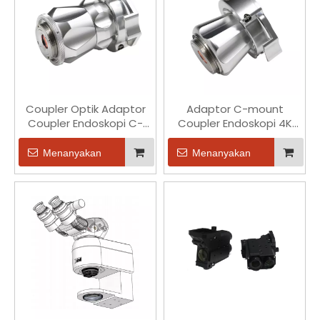
Coupler Optik Adaptor
Adaptor C-mount
Coupler Endoskopi C-
Coupler Endoskopi 4K
mount Zoom 4K F18-
untuk Kamera Endoskopi
F36mm
Kaku F22
Menanyakan
Menanyakan