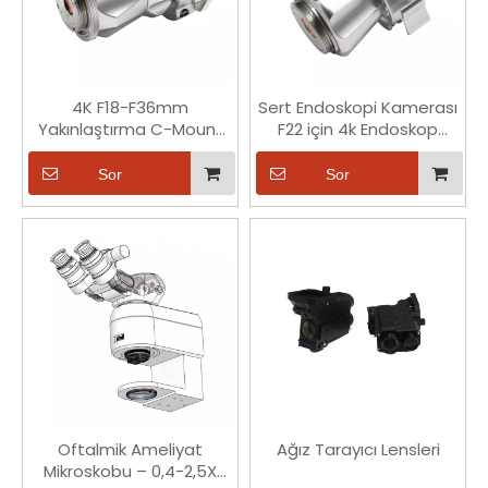
4K F18-F36mm
Sert Endoskopi Kamerası
Yakınlaştırma C-Mount
F22 için 4k Endoskop
Endoskop Bağlayıcı
Bağlayıcı C-Montaj
Adaptörü Optik Bağlayıcı
Adaptörü
Sor
Sor
Oftalmik Ameliyat
Ağız Tarayıcı Lensleri
Mikroskobu – 0,4-2,5X