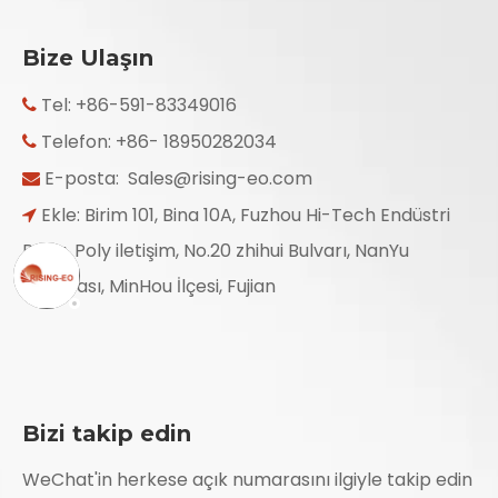
Bize Ulaşın
Tel: +86-591-83349016

Telefon: +86- 18950282034

E-posta:
Sales@rising-eo.com

Ekle: Birim 101, Bina 10A, Fuzhou Hi-Tech Endüstri

Parkı, Poly iletişim, No.20 zhihui Bulvarı, NanYu
Kasabası, MinHou İlçesi, Fujian
Bizi takip edin
WeChat'in herkese açık numarasını ilgiyle takip edin