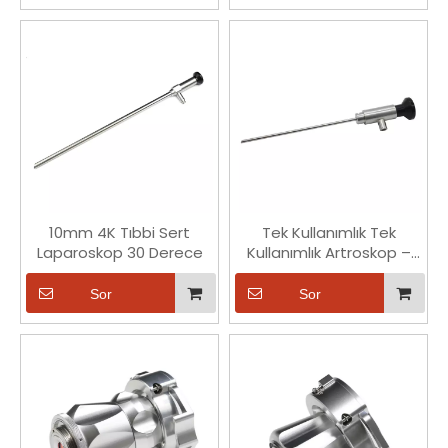
10mm 4K Tıbbi Sert
Tek Kullanımlık Tek
Laparoskop 30 Derece
Kullanımlık Artroskop –
0°/30°/70°, 4K UHD, 158-
175mm Çalışma
Sor
Sor
Uzunluğu