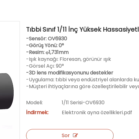
Tıbbi Sınıf 1/11 İnç Yüksek Hassasiye
-Sensör: OV6930
-Görüş Yönü: 0°
-Resim: φ1,731mm
-Işık kaynağı: Floresan, görünür ışık
-Görsel Açı: 90°
-3D lens modifikasyonunu destekler
-Uygulama: tıbbi veya endüstriyel alanlarda kull
-Müşteri ihtiyaçlarına göre özelleştirilebilir vey
Modeli:
1/11 Serisi-OV6930
İndirmek:
Elektronik ayna özellikleri.pdf
Sor