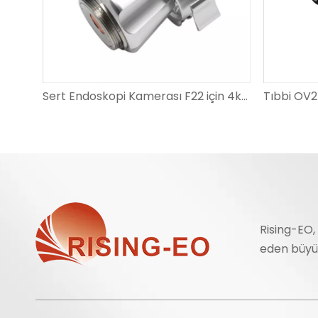
Sert Endoskopi Kamerası F22 için 4k Endoskop Bağlayıcı C-Montaj Adaptörü
Rising-EO,
eden büyük 