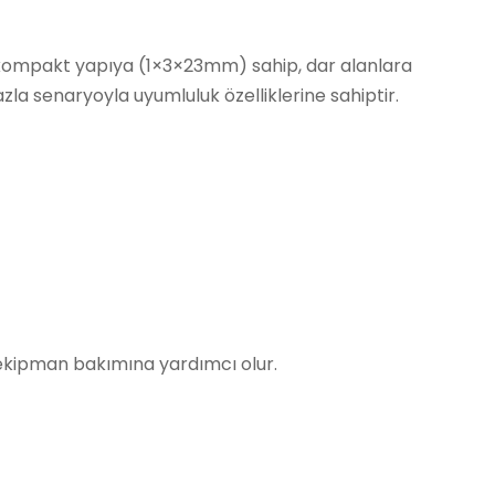
 kompakt yapıya (1×3×23mm) sahip, dar alanlara
la senaryoyla uyumluluk özelliklerine sahiptir.
ve ekipman bakımına yardımcı olur.