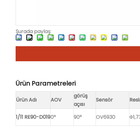
Şurada paylaş:
Ürün Parametreleri
görüş
Ürün Adı
AOV
Sensör
Res
açısı
1/11 RE90-D019
0°
90°
OV6930
Φ1,