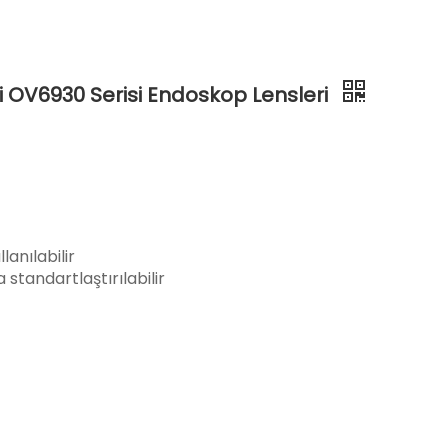
tli OV6930 Serisi Endoskop Lensleri
anılabilir
a standartlaştırılabilir