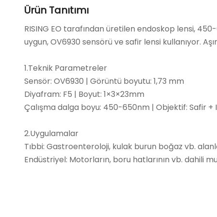
Ürün Tanıtımı
RISING EO tarafından üretilen endoskop lensi, 45
uygun, OV6930 sensörü ve safir lensi kullanıyor. Aş
1.Teknik Parametreler
Sensör: OV6930 | Görüntü boyutu: 1,73 mm
Diyafram: F5 | Boyut: 1×3×23mm
Çalışma dalga boyu: 450-650nm | Objektif: Safir + IR
2.Uygulamalar
Tıbbi: Gastroenteroloji, kulak burun boğaz vb. alanl
Endüstriyel: Motorların, boru hatlarının vb. dahili 