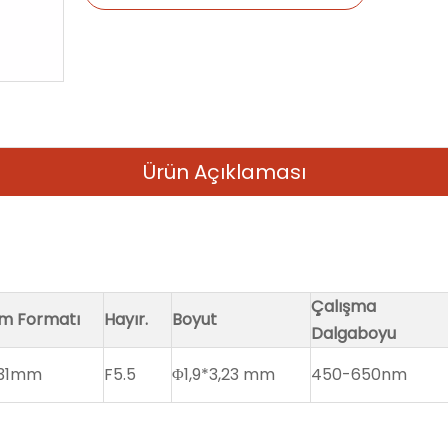
Ürün Açıklaması
Çalışma
im Formatı
Hayır.
Boyut
Dalgaboyu
731mm
F5.5
Φ1,9*3,23 mm
450-650nm