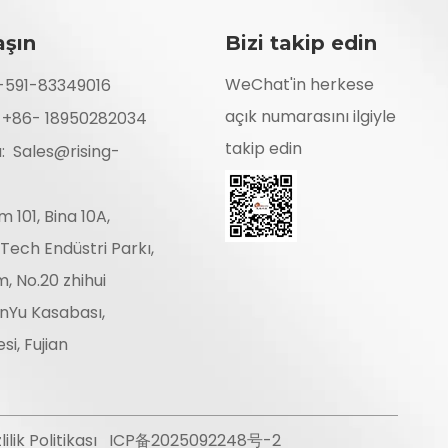
aşın
Bizi takip edin
WeChat'in herkese
6-591-83349016
açık numarasını ilgiyle
: +86- 18950282034
takip edin
a:
Sales@rising-
im 101, Bina 10A,
Tech Endüstri Parkı,
im, No.20 zhihui
anYu Kasabası,
si, Fujian
lilik Politikası
ICP备2025092248号-2