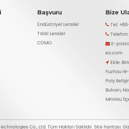
i
Başvuru
Bize Ul
Endüstriyel Lensler
Tel: +8

Tıbbi Lensler
Telefon

CDMO
E-post

eo.com
Ekle: Bir

Fuzhou Hi-
Poly iletiş
Bulvarı, N
MinHou İlçe
Technologies Co., Ltd. Tüm Hakları Saklıdır.
Site haritası
.
Giz