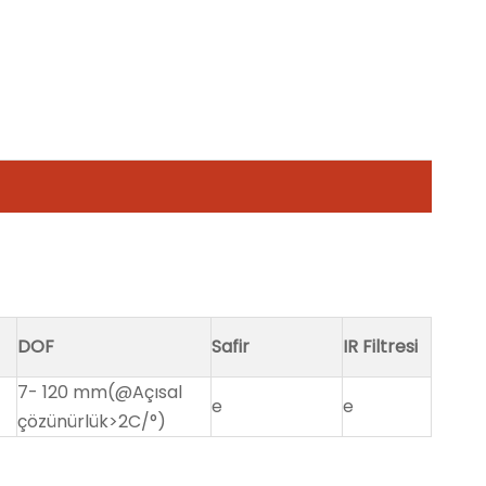
DOF
Safir
IR Filtresi
7- 120 mm(@Açısal
e
e
çözünürlük>2C/°)