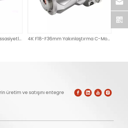
Tıbbi Sınıf 1/7 İnç Yüksek Hassasiyetli OV9740 Serisi Endoskop Lensleri
4K F18-F36mm Yakınlaştırma C-Mount Endoskop Bağlayıcı Adaptörü Optik Bağlayıcı
erin üretim ve satışını entegre