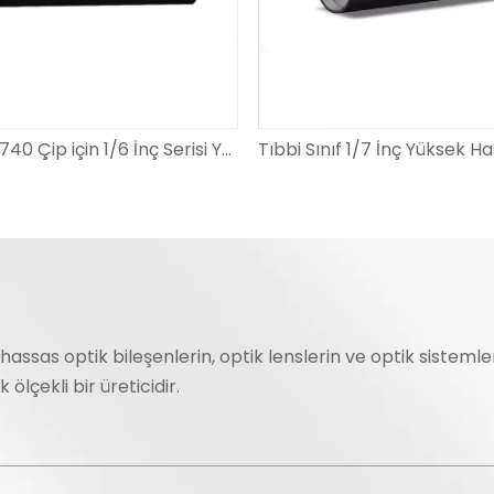
Tıbbi OV2740 Çip için 1/6 İnç Serisi Yüksek Hassasiyetli Optik Cam Endoskop Lensleri
 hassas optik bileşenlerin, optik lenslerin ve optik sisteml
ölçekli bir üreticidir.