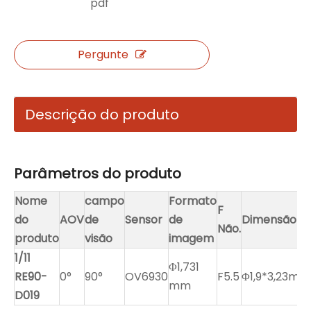
pdf
Pergunte
Descrição do produto
Parâmetros do produto
Nome
campo
Formato
F
do
AOV
de
Sensor
de
Dimensão
Não.
produto
visão
imagem
1/11
Φ1,731
RE90-
0°
90°
OV6930
F5.5
Φ1,9*3,23mm
mm
D019