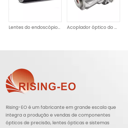
e vidro óptico de alta precisão série de 1/6 de polegada para chip médico OV2740
Lentes do endoscópio da série OV9740 da elevada precisão de 1/7 de polegada da categoria médica
Acoplador óptico do adaptador do acoplador do endoscópio da montagem C do zoom de 4K F18-F36mm
Rising-EO é um fabricante em grande escala que
integra a produção e vendas de componentes
ópticos de precisão, lentes ópticas e sistemas