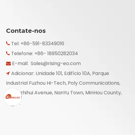
Contate-nos
Tel: +86-591-83349016

Telefone: +86- 18950282034

E-mail:
Sales@rising-eo.com

Adicionar: Unidade 101, Edifício 10A, Parque

Industrial Fuzhou Hi-Tech, Poly Communications,
No.20 zhihui Avenue, NanYu Town, MinHou County,
Fujian