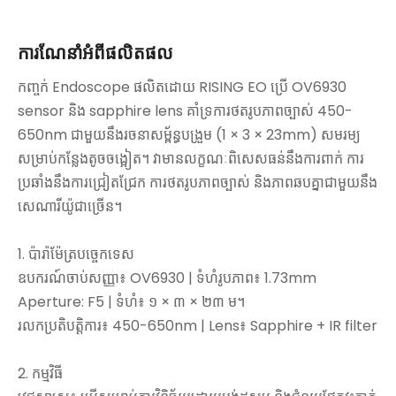
ការណែនាំអំពីផលិតផល
កញ្ចក់ Endoscope ផលិតដោយ RISING EO ប្រើ OV6930
sensor និង sapphire lens គាំទ្រការថតរូបភាពច្បាស់ 450-
650nm ជាមួយនឹងរចនាសម្ព័ន្ធបង្រួម (1 × 3 × 23mm) សមរម្យ
សម្រាប់កន្លែងតូចចង្អៀត។ វាមានលក្ខណៈពិសេសធន់នឹងការពាក់ ការ
ប្រឆាំងនឹងការជ្រៀតជ្រែក ការថតរូបភាពច្បាស់ និងភាពឆបគ្នាជាមួយនឹង
សេណារីយ៉ូជាច្រើន។
1. ប៉ារ៉ាម៉ែត្របច្ចេកទេស
ឧបករណ៍ចាប់សញ្ញា៖ OV6930 | ទំហំរូបភាព៖ 1.73mm
Aperture: F5 | ទំហំ៖ ១ × ៣ × ២៣ ម។
រលកប្រតិបត្តិការ៖ 450-650nm | Lens៖ Sapphire + IR filter
2. កម្មវិធី