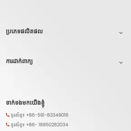
ប្រភេទផលិតផល
ការដាក់ពាក្យ
ទាក់ទងមកយើងខ្ញុំ
ទូរស័ព្ទ៖ +86-591-83349016

ទូរស័ព្ទ៖ +86- 18950282034
