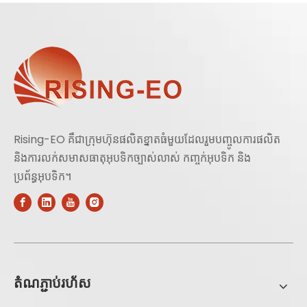
Rising-EO គឺជាក្រុមហ៊ុនផលិតខ្នាតធំមួយដែលរួមបញ្ចូលការផលិត
និងការលក់សមាសធាតុអុបទិកច្បាស់លាស់ កញ្ចក់អុបទិក និង
ប្រព័ន្ធអុបទិក។
តំណភ្ជាប់រហ័ស