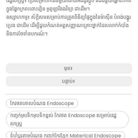
វេជ្ជសាស្រ្ដ៖ ប្រើសម្រាប់ការវិនិច្ឆ័យដោយអង់ដូស្កូប និងជំនួយផ្នែកវះកាត់
ក្នុងផ្នែកក្រពះពោះវៀន អូតូឡារីងងវិទ្យា ជាដើម។
ឧស្សាហកម្ម៖ ស័ក្តិសមសម្រាប់ការត្រួតពិនិត្យផ្ទៃក្នុងនៃម៉ាស៊ីន បំពង់បង្ហូរ
ប្រេង ជាដើម ដើម្បីជួយកំណត់អត្តសញ្ញាណគ្រោះថ្នាក់ដែលលាក់កំបាំង
និងការថែទាំឧបករណ៍។
មុន៖
បន្ទាប់៖
កែវថតគោលបំណង Endoscope
កញ្ចក់អុបទិកអុបទិកខ្ពស់ កែវថត Endoscope សម្រាប់វេជ្ជ
សាស្ត្រ
ទំហំប្ដូរតាមបំណង កញ្ចក់កែវភ្នែក Materical Endoscope