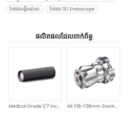
កែវថតពន្លឺពណ៌ស
កែវថត 3D Endoscope
ផលិតផលដែលពាក់ព័ន្ធ
1/6 អ៊ីងស៊េរី កែវអុបទិក កញ្ចក់អុបទិក ភាពជាក់លាក់ខ្ពស់សម្រាប់ បន្ទះសៀគ្វីពេទ្យ OV2740
Medical Grade 1/7 Inch High Precision OV9740 Series Endoscope Lenses
4K F18-F36mm Zoom C-Mount Endoscope Coupler Adapter Optical Coupler