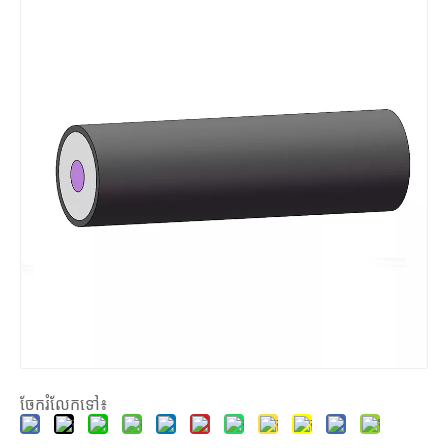
ចែករំលែកទៅ៖