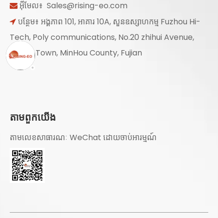
អ៊ីមែល៖
Sales@rising-eo.com

បន្ថែម៖ អង្គភាព 101, អាគារ 10A, សួនឧស្សាហកម្ម Fuzhou Hi-

Tech, Poly communications, No.20 zhihui Avenue,
NanYu Town, MinHou County, Fujian
តាមពួកយើង
តាមលេខសាធារណៈ WeChat ដោយចាប់អារម្មណ៍