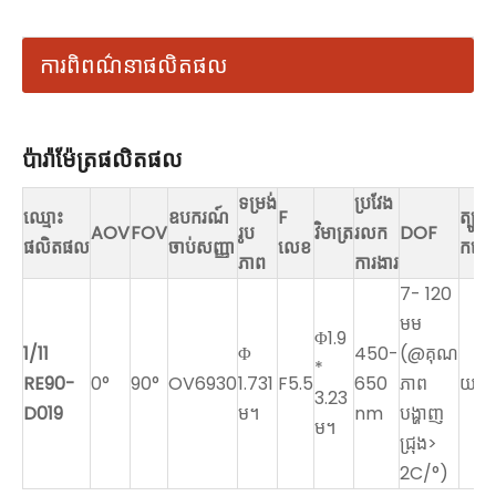
ការពិពណ៌នាផលិតផល
ប៉ារ៉ាម៉ែត្រផលិតផល
ទម្រង់
ប្រវែង
ឈ្មោះ
ឧបករណ៍
F
ត្បូង
AOV
FOV
រូប
វិមាត្រ
រលក
DOF
ផលិតផល
ចាប់សញ្ញា
លេខ
កណ្
ភាព
ការងារ
7- 120
មម
Φ1.9
1/11
Φ
450-
(@គុណ
*
RE90-
0°
90°
OV6930
1.731
F5.5
650
ភាព
យ
3.23
D019
ម។
nm
បង្ហាញ
ម។
ជ្រុង>
2C/°)