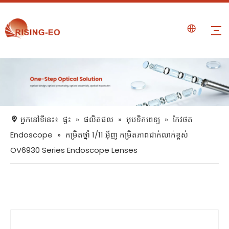
អ្នកនៅទីនេះ៖
ផ្ទះ
»
ផលិតផល
»
អុបទិកពេទ្យ
»
កែវថត
Endoscope
»
កម្រិតថ្នាំ 1/11 អ៊ីញ កម្រិតភាពជាក់លាក់ខ្ពស់
OV6930 Series Endoscope Lenses