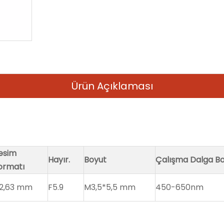
Ürün Açıklaması
esim
Hayır.
Boyut
Çalışma Dalga B
ormatı
2,63 mm
F5.9
M3,5*5,5 mm
450-650nm