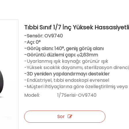
Tıbbi Sınıf 1/7 İnç Yüksek Hassasiyet
-Sensör: OV9740
-Açı: 0°
-Görüş alanı: 140°, geniş görüş alanı
-Görüntü düzlemi çapı: φ2,63mm
-Uyarlanmış ışık kaynağı: görünür ışık
-Yüksek sıcaklık dayanımı, sterilizasyon direnc
-3D yeniden yapılandırmayı destekler
-Endüstriyel, tıbbi endoskopi evrensel
-Müşteri ihtiyaçlarına göre özelleştirilmiş veya
Modeli:
1/7Serisi-OV9740
Sor