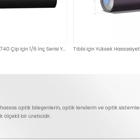
Tıbbi OV2740 Çip için 1/6 İnç Serisi Yüksek Hassasiyetli Optik Cam Endoskop Lensleri
 hassas optik bileşenlerin, optik lenslerin ve optik sisteml
ölçekli bir üreticidir.