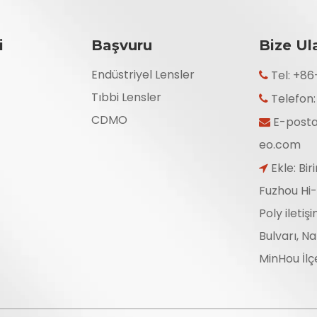
i
Başvuru
Bize Ul
Endüstriyel Lensler
Tel: +8

Tıbbi Lensler
Telefon

CDMO
E-post

eo.com
Ekle: Bir

Fuzhou Hi-
Poly iletiş
Bulvarı, N
MinHou İlçe