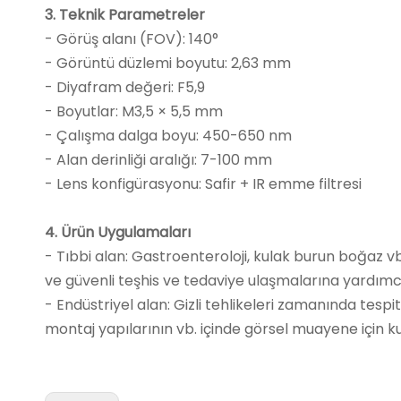
3. Teknik Parametreler
- Görüş alanı (FOV): 140°
- Görüntü düzlemi boyutu: 2,63 mm
- Diyafram değeri: F5,9
- Boyutlar: M3,5 × 5,5 mm
- Çalışma dalga boyu: 450-650 nm
- Alan derinliği aralığı: 7-100 mm
- Lens konfigürasyonu: Safir + IR emme filtresi
4. Ürün Uygulamaları
- Tıbbi alan: Gastroenteroloji, kulak burun boğaz 
ve güvenli teşhis ve tedaviye ulaşmalarına yardımcı
- Endüstriyel alan: Gizli tehlikeleri zamanında tesp
montaj yapılarının vb. içinde görsel muayene için kull