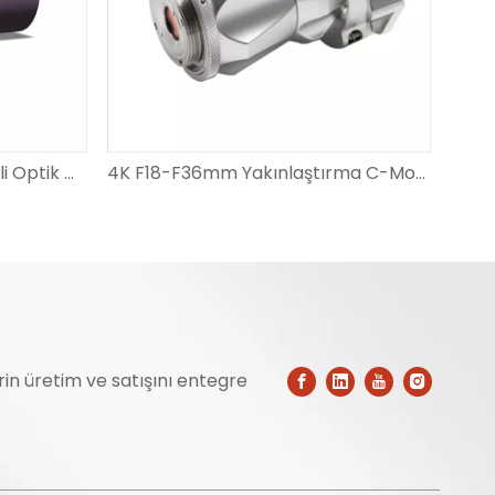
Tıbbi için Yüksek Hassasiyetli Optik Cam 1/9 İnç Serisi OV9734 Endoskop Lensleri
4K F18-F36mm Yakınlaştırma C-Mount Endoskop Bağlayıcı Adaptörü Optik Bağlayıcı
erin üretim ve satışını entegre