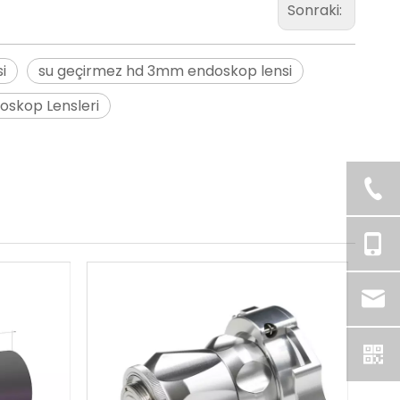
Sonraki:
i
su geçirmez hd 3mm endoskop lensi
ndoskop Lensleri