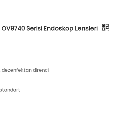
li OV9740 Serisi Endoskop Lensleri
i, dezenfektan direnci
 standart