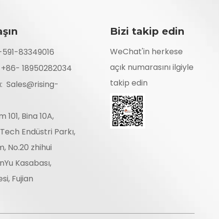
aşın
Bizi takip edin
WeChat'in herkese
6-591-83349016
açık numarasını ilgiyle
: +86- 18950282034
takip edin
a:
Sales@rising-
im 101, Bina 10A,
Tech Endüstri Parkı,
im, No.20 zhihui
anYu Kasabası,
si, Fujian