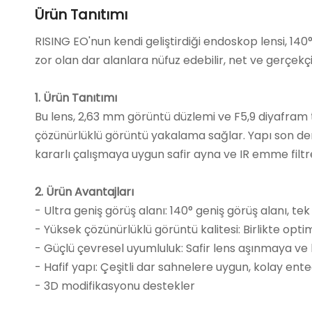
Ürün Tanıtımı
RISING EO'nun kendi geliştirdiği endoskop lensi, 14
zor olan dar alanlara nüfuz edebilir, net ve gerçekçi
1. Ürün Tanıtımı
Bu lens, 2,63 mm görüntü düzlemi ve F5,9 diyafram
çözünürlüklü görüntü yakalama sağlar. Yapı son de
kararlı çalışmaya uygun safir ayna ve IR emme filtre
2. Ürün Avantajları
- Ultra geniş görüş alanı: 140° geniş görüş alanı, t
- Yüksek çözünürlüklü görüntü kalitesi: Birlikte opt
- Güçlü çevresel uyumluluk: Safir lens aşınmaya ve koro
- Hafif yapı: Çeşitli dar sahnelere uygun, kolay ente
- 3D modifikasyonu destekler