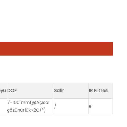
oyu
DOF
Safir
IR Filtresi
7-100 mm(@Açısal
/
e
çözünürlük>2C/°)