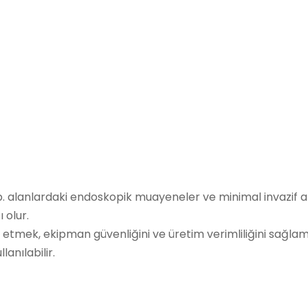
vb. alanlardaki endoskopik muayeneler ve minimal invazif a
 olur.
it etmek, ekipman güvenliğini ve üretim verimliliğini sağlam
anılabilir.