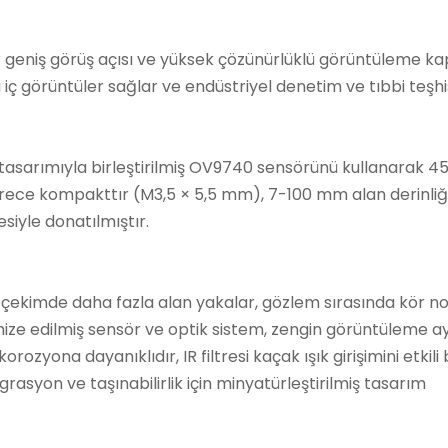
0° geniş görüş açısı ve yüksek çözünürlüklü görüntüleme ka
 iç görüntüler sağlar ve endüstriyel denetim ve tıbbi teşhis
 tasarımıyla birleştirilmiş OV9740 sensörünü kullanarak 4
rece kompakttır (M3,5 × 5,5 mm), 7-100 mm alan derinliği
siyle donatılmıştır.
ek çekimde daha fazla alan yakalar, gözlem sırasında kör no
imize edilmiş sensör ve optik sistem, zengin görüntüleme ay
zyona dayanıklıdır, IR filtresi kaçak ışık girişimini etkili b
grasyon ve taşınabilirlik için minyatürleştirilmiş tasarım