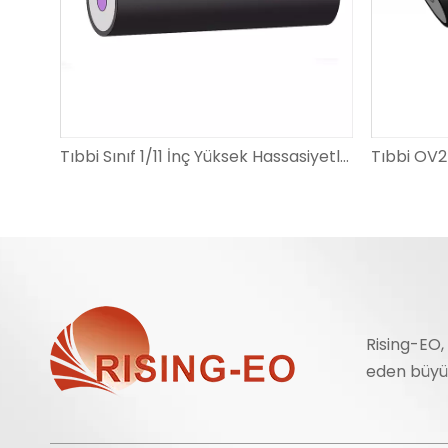
Tıbbi Sınıf 1/11 İnç Yüksek Hassasiyetli OV6930 Serisi Endoskop Lensleri
Rising-EO,
eden büyük 