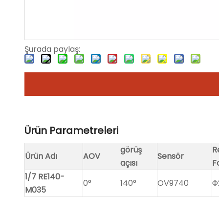
Şurada paylaş:
Ürün Parametreleri
görüş
R
Ürün Adı
AOV
Sensör
açısı
F
1/7 RE140-
0°
140°
OV9740
Φ
M035