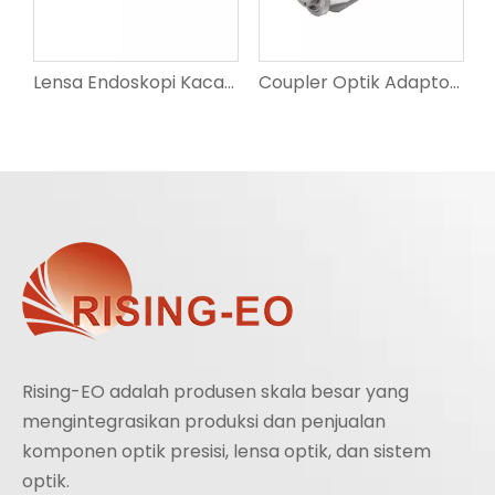
doskopi Kaca Optik Presisi Tinggi Seri 1/6 Inci untuk Chip OV2740 Medis
Lensa Endoskopi Kaca Optik Presisi Tinggi Seri 1/9 Inci OV9734 untuk Medis
Coupler Optik Adaptor Coupler Endoskopi C-mount Zoom 4K F18-F36mm
Rising-EO adalah produsen skala besar yang
mengintegrasikan produksi dan penjualan
komponen optik presisi, lensa optik, dan sistem
optik.