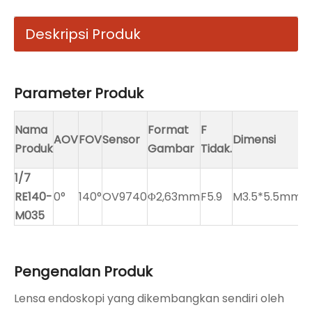
Deskripsi Produk
Parameter Produk
P
Nama
Format
F
AOV
FOV
Sensor
Dimensi
G
Produk
Gambar
Tidak.
K
1/7
4
RE140-
0°
140°
OV9740
Φ2,63mm
F5.9
M3.5*5.5mm
6
M035
Pengenalan Produk
Lensa endoskopi yang dikembangkan sendiri oleh