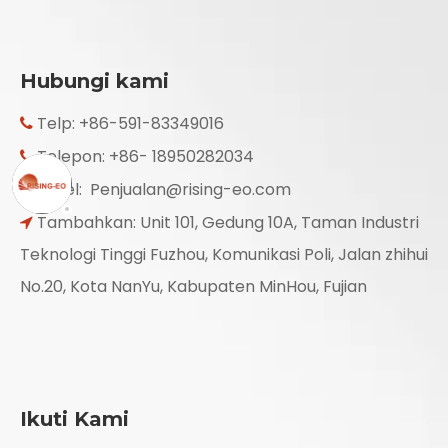
Hubungi kami
Telp: +86-591-83349016

Telepon: +86- 18950282034

Surel:
Penjualan@rising-eo.com

Tambahkan: Unit 101, Gedung 10A, Taman Industri

Teknologi Tinggi Fuzhou, Komunikasi Poli, Jalan zhihui
No.20, Kota NanYu, Kabupaten MinHou, Fujian
Ikuti Kami