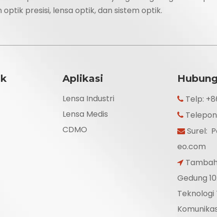
ptik presisi, lensa optik, dan sistem optik.
uk
Aplikasi
Hubung
Lensa Industri
Telp: +

Lensa Medis
Telepon

CDMO
Surel:
P

eo.com
Tambahka

Gedung 10
Teknologi 
Komunikasi 