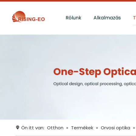
Rólunk
Alkalmazás
Ön itt van:
Otthon
»
Termékek
»
Orvosi optika