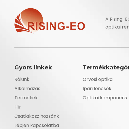
A Rising-E
optikai re
Gyors linkek
Termékkategór
Rólunk
Orvosi optika
Alkalmazás
Ipari lencsék
Termékek
Optikai komponens
Hír
Csatlakozz hozzánk
Lépjen kapcsolatba