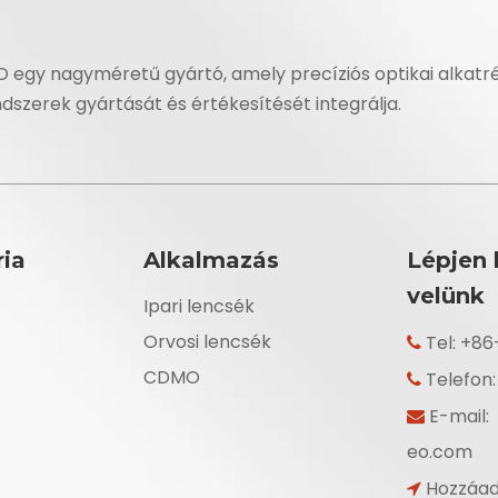
O egy nagyméretű gyártó, amely precíziós optikai alkatré
ndszerek gyártását és értékesítését integrálja.
ia
Alkalmazás
Lépjen 
velünk
Ipari lencsék
Orvosi lencsék
Tel: +8

CDMO
Telefon

E-mail:

eo.com
Hozzáadá
