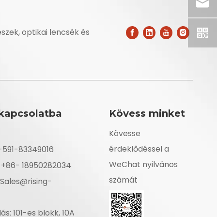
szek, optikai lencsék és
kapcsolatba
Kövess minket
Kövesse
érdeklődéssel a
6-591-83349016
WeChat nyilvános
: +86- 18950282034
számát
Sales@rising-
s: 101-es blokk, 10A