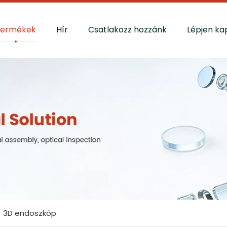
Termékek
Hír
Csatlakozz hozzánk
Lépjen ka
»
3D endoszkóp