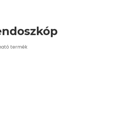
endoszkóp
ható termék