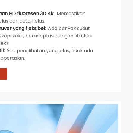
aan HD fluoresen 3D 4k:
Memastikan
as dan detail jelas.
er yang fleksibel:
Ada banyak sudut
opi kaku, beradaptasi dengan struktur
eks.
tik
Ada penglihatan yang jelas, tidak ada
goperasian.