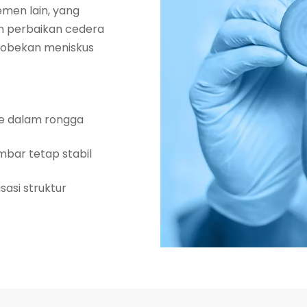
emen lain, yang
n perbaikan cedera
i robekan meniskus
e dalam rongga
bar tetap stabil
sasi struktur