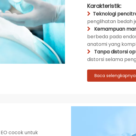
Karakteristik:
Teknologi pencitr

penglihatan bedah jel
Kemampuan manuv

berbeda pada endosk
anatomi yang kompl
Tanpa distorsi op

distorsi selama pen
Baca selengkapnya
-EO cocok untuk