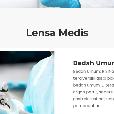
Lensa Medis
Bedah Umu
Bedah Umum: RISIN
terdiversifikasi di 
bedah umum. Diter
organ perut, seper
gastrointestinal, u
pembedahan.