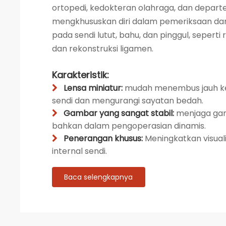
ortopedi, kedokteran olahraga, dan depart
mengkhususkan diri dalam pemeriksaan da
pada sendi lutut, bahu, dan pinggul, sepert
dan rekonstruksi ligamen.
Karakteristik:
Lensa miniatur:
mudah menembus jauh k

sendi dan mengurangi sayatan bedah.
Gambar yang sangat stabil:
menjaga gam

bahkan dalam pengoperasian dinamis.
Penerangan khusus:
Meningkatkan visuali

internal sendi.
Baca selengkapnya