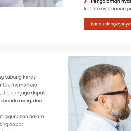
Pengalaman nya

ketidaknyamanan pa
Baca selengkapnya
ng tabung keras
untuk memeriksa
 dll., dan juga dapat
 benda asing, dan
pat digunakan dalam
yang dapat