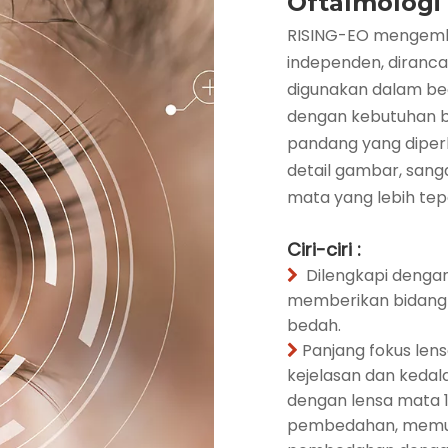
Oftalmologi
RISING-EO mengemb
independen, diranca
digunakan dalam bed
dengan kebutuhan b
pandang yang diperb
detail gambar, san
mata yang lebih tep
Ciri-ciri :
Dilengkapi denga

memberikan bidang p
bedah.
Panjang fokus le

kejelasan dan keda
dengan lensa mata 
pembedahan, memun