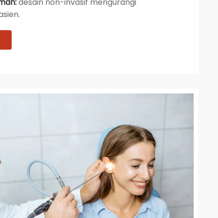
man:
desain non-invasif mengurangi
sien.