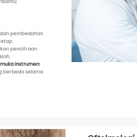
mbantu
n dan pembedahan
etap.
kan pencitraan
asah.
rmuka instrumen:
g berbeda selama