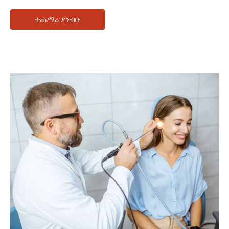
ተጨማሪ ያንብቡ