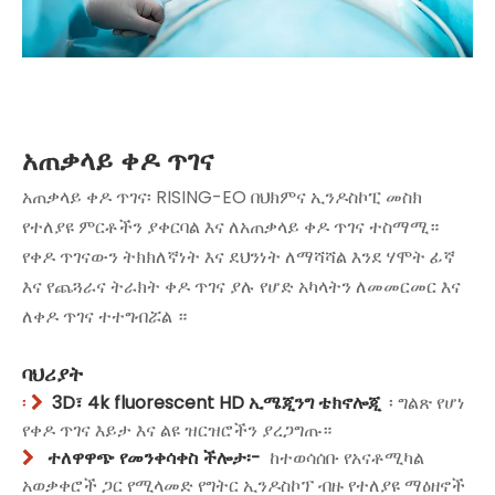
አጠቃላይ ቀዶ ጥገና
አጠቃላይ ቀዶ ጥገና፡ RISING-EO በህክምና ኢንዶስኮፒ መስክ
የተለያዩ ምርቶችን ያቀርባል እና ለአጠቃላይ ቀዶ ጥገና ተስማሚ።
የቀዶ ጥገናውን ትክክለኛነት እና ደህንነት ለማሻሻል እንደ ሃሞት ፊኛ
እና የጨጓራና ትራክት ቀዶ ጥገና ያሉ የሆድ አካላትን ለመመርመር እና
ለቀዶ ጥገና ተተግብሯል ።
ባህሪያት
3D፣ 4k fluorescent HD ኢሜጂንግ ቴክኖሎጂ
፡ ግልጽ የሆነ
፡ 
የቀዶ ጥገና እይታ እና ልዩ ዝርዝሮችን ያረጋግጡ።
ተለዋዋጭ የመንቀሳቀስ ችሎታ፡-
ከተወሳሰቡ የአናቶሚካል

አወቃቀሮች ጋር የሚላመድ የግትር ኢንዶስኮፕ ብዙ የተለያዩ ማዕዘኖች