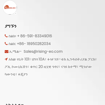
ያግኙን
ስልክ፡ + 86-591-83349016

ስልክ: +86- 18950282034

ኢሜል፡-
Sales@rising-eo.com

አክል፡ ዩኒት 101፣ ህንፃ 10A፣ ፉዡ ሃይ-ቴክ ኢንዱስትሪያል ፓርክ፣

ፖሊ ኮሙኒኬሽን፣ ቁጥር 20 ዚሂዊ ጎዳና፣ ናንዩ ከተማ፣ ሚንሆው
ካውንቲ፣ ፉጂያን