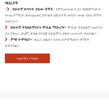
ባህሪያት
ከፍተኛ ፍጥነት ያለው ቅኝት
፡ የምርመራውን እና የህክምናውን
፡ 
ውጤታማነት ለመጨመር በጥቂት ሰከንዶች ውስጥ ሙሉ የአፍ ቅኝት
ያድርጉ።
ከፍተኛ ትክክለኛነትን ሞዴል ማድረግ፡-
ሞዴሉ ትክክለኛ መሆኑን

ያረጋግጡ፣ ይህም ለግል የተበጀ የሕክምና ዕቅድ መሠረት ይሰጣል።
ምቹ ተሞክሮ፡-
ወራሪ ያልሆነ ንድፍ የታካሚውን ምቾት

ይቀንሳል።
ተጨማሪ ያንብቡ