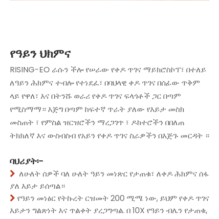
የዓይን ህክምና
RISING-EO ራሱን ችሎ የሠራው የቀዶ ጥገና ማይክሮስኮፕ፣ በተለይ
ለዓይን ሕክምና ተብሎ የተነደፈ፣ በባህላዊ ቀዶ ጥገና በሰፊው ጥቅም
ላይ የዋለ፣ እና በትንሹ ወራሪ የቀዶ ጥገና ፍላጎቶች ጋር በጣም
የሚስማማ። እጅግ በጣም ከፍተኛ ጥራት ያለው የእይታ መስክ
መስጠት ፣ የምስል ዝርዝሮችን ማረጋገጥ ፣ ዶክተሮችን በበለጠ
ትክክለኛ እና ውስብስብ የአይን የቀዶ ጥገና ስራዎችን በእጅጉ መርዳት ።
ባህሪያት፡-
ለሁለት ሰዎች ባለ ሁለት ዓይን መነጽር የታጠቁ፣ ለቀዶ ሕክምና ሰፋ

ያለ እይታ ይሰጣል።
የዓይን መነፅር የትኩረት ርዝመት 200 ሚሜ ነው, ይህም የቀዶ ጥገና

እይታን ግልጽነት እና ጥልቀት ያረጋግጣል. በ 10X የዓይን ብሌን የታጠቁ,