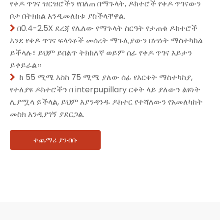
የቀዶ ጥገና ዝርዝሮችን የበለጠ በማጉላት, ዶክተሮች የቀዶ ጥገናውን
ቦታ በትክክል እንዲመለከቱ ያስችላቸዋል.
በ0.4-2.5X ደረጃ የሌለው የማጉላት ስርዓት የታጠቁ ዶክተሮች

እንደ የቀዶ ጥገና ፍላጎቶች መሰረት ማጉሊያውን በነፃነት ማስተካከል
ይችላሉ፣ ይህም ይበልጥ ትክክለኛ ወይም ሰፊ የቀዶ ጥገና እይታን
ይቀይራል።
ከ 55 ሚሜ እስከ 75 ሚሜ ያለው ሰፊ የእርቀት ማስተካከያ,

የተለያዩ ዶክተሮችን በ interpupillary ርቀት ላይ ያለውን ልዩነት
ሊያሟላ ይችላል, ይህም እያንዳንዱ ዶክተር የተሻለውን የአመለካከት
መስክ እንዲያገኝ ያደርጋል.
ተጨማሪ ያንብቡ