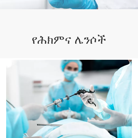
የሕክምና ሌንሶች