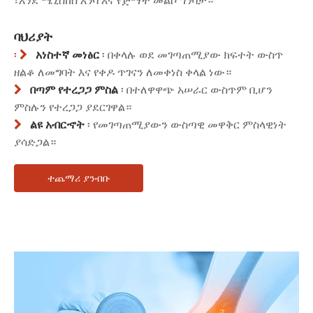
፣እንደ ሜኒስከስ እንባ እና የጅማት መልሶ ግንባታ።
ባህሪያት
አነስተኛ መነፅር
፡ በቀላሉ ወደ መገጣጠሚያው ክፍተት ውስጥ
፡ 
ዘልቆ ለመግባት እና የቀዶ ጥገናን ለመቀነስ ቀላል ነው።
በጣም የተረጋጋ ምስል
፡ በተለዋዋጭ አሠራር ውስጥም ቢሆን

ምስሉን የተረጋጋ ያደርገዋል።
ልዩ አብርኆት
፡ የመገጣጠሚያውን ውስጣዊ መዋቅር ምስላዊነት

ያሳድጋል።
ተጨማሪ ያንብቡ