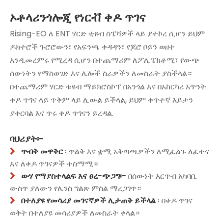
ኦቶላሪንጎሎጂ የነርቭ ቀዶ ጥገና
Rising-EO ለ ENT ሃርድ ቲዩብ ስፔሻዎች ላይ ያተኮረ ሲሆን ይህም
ዶክተሮች ጉሮሮውን፣ የአፍንጫ ቀዳዳን፣ የጆሮ ቦይን ወዘተ
እንዲመረምሩ የሚረዳ ሲሆን በተጨማሪም ለፖሊፔክቶሚ፣ የውጭ
ሰውነትን የማስወገድ እና ሌሎች ስራዎችን ለመስራት ያስችላል።
በተጨማሪም ሃርድ ቱዩብ ማይክሮስኮፕ በአንጎል እና በአከርካሪ አጥንት
ቀዶ ጥገና ላይ ጥቅም ላይ ሊውል ይችላል, ይህም ቀጥተኛ እይታን
ያቀርባል እና ጥሩ ቀዶ ጥገናን ይረዳል.
ባህሪያት፡-
ጥብቅ መዋቅር
፡ ጥልቅ እና ቋሚ አቅጣጫዎችን ለሚፈልጉ ለፈተና

እና ለቀዶ ጥገናዎች ተስማሚ።
ውሃ የማያስተላልፍ እና ፀረ-ጭጋግ፡-
በሰውነት እርጥብ አካባቢ

ውስጥ ያለውን የሌንስ ግልጽ ምስል ማረጋገጥ።
በተለያዩ የመሳሪያ መገናኛዎች ሊታጠቅ ይችላል
፡ በቀዶ ጥገና

ወቅት በተለያዩ መሳሪያዎች ለመስራት ቀላል።