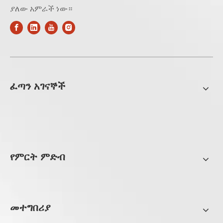
ያለው አምራች ነው።
ፈጣን አገናኞች
የምርት ምድብ
መተግበሪያ