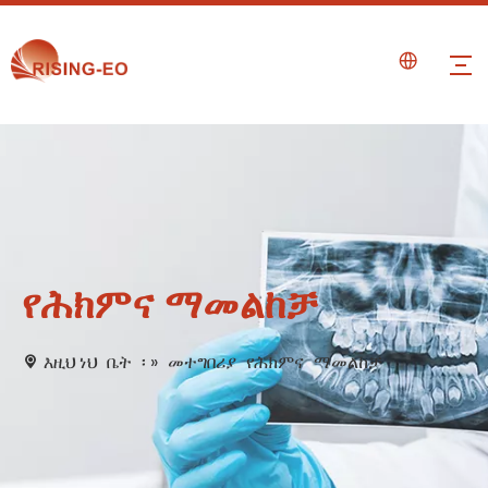
የሕክምና ማመልከቻ
እዚህ ነህ
ቤት
፡ »
መተግበሪያ
የሕክምና
ማመልከቻ