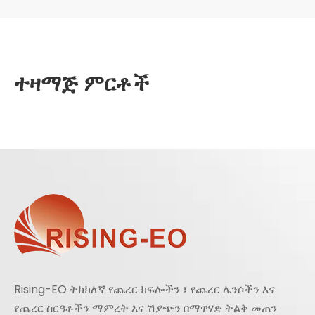
ተዛማጅ ምርቶች
Rising-EO ትክክለኛ የጨረር ክፍሎችን ፣ የጨረር ሌንሶችን እና
የጨረር ስርዓቶችን ማምረት እና ሽያጭን በማዋሃድ ትልቅ መጠን