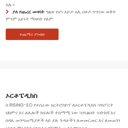
አሉ።
ያለ የጨረር መዛባት
ግልጽ የሆነ እይታ አለ, በቀዶ ጥገናው ወቅት

ምንም አይነት ማዛባት የለም.
ተጨማሪ ያንብቡ
ኦርቶፔዲክስ
በ RISING-EO የተሰራው አርትሮስኮፕ ለኦርቶፔዲክስ ፣የስፖርት
ህክምና እና ለሌሎች ክፍሎች ተስማሚ ነው ፣በጉልበት ፣በትከሻ እና
በዳሌ መገጣጠሚያዎች ላይ ያሉ ጉዳቶችን ለመመርመር እና ለመጠገን