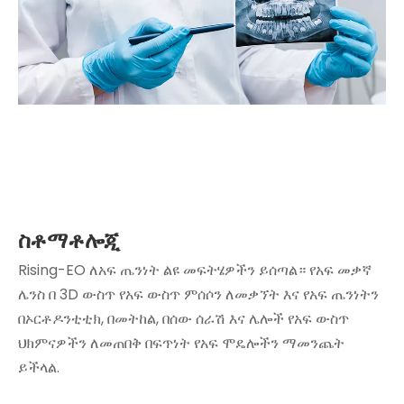
ስቶማቶሎጂ
Rising-EO ለአፍ ጤንነት ልዩ መፍትሄዎችን ይሰጣል። የአፍ መቃኛ
ሌንስ በ 3D ውስጥ የአፍ ውስጥ ምሰሶን ለመቃኘት እና የአፍ ጤንነትን
በኦርቶዶንቲቲክ, በመትከል, በሰው ሰራሽ እና ሌሎች የአፍ ውስጥ
ህክምናዎችን ለመጠበቅ በፍጥነት የአፍ ሞዴሎችን ማመንጨት
ይችላል.