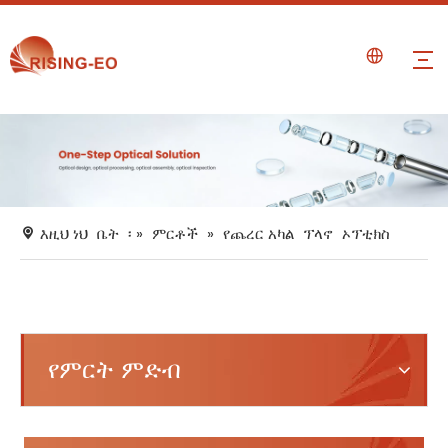
እዚህ ነህ
ቤት
፡ »
ምርቶች
»
የጨረር አካል
ፕላኖ
ኦፕቲክስ
የምርት ምድብ