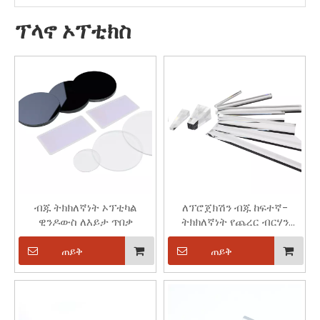
ፕላኖ ኦፕቲክስ
ብጁ ትክክለኛነት ኦፕቲካል
ለፕሮጀክሽን ብጁ ከፍተኛ-
ዊንዶውስ ለእይታ ጥበቃ
ትክክለኛነት የጨረር ብርሃን
መመሪያዎች
ጠይቅ
ጠይቅ