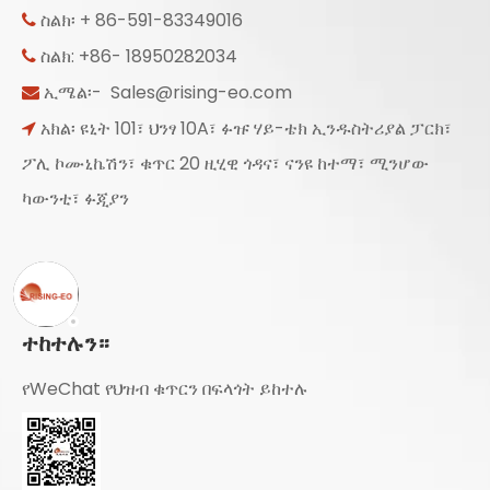
ስልክ፡ + 86-591-83349016

ስልክ: +86- 18950282034

ኢሜል፡-
Sales@rising-eo.com

አክል፡ ዩኒት 101፣ ህንፃ 10A፣ ፉዡ ሃይ-ቴክ ኢንዱስትሪያል ፓርክ፣

ፖሊ ኮሙኒኬሽን፣ ቁጥር 20 ዚሂዊ ጎዳና፣ ናንዩ ከተማ፣ ሚንሆው
ካውንቲ፣ ፉጂያን
ተከተሉን።
የWeChat የህዝብ ቁጥርን በፍላጎት ይከተሉ