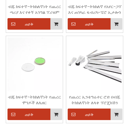
ብጁ ከፍተኛ-ትክክለኛነት የጨረር
ብጁ ከፍተኛ-ትክክለኛ የአየር-ጋፕ
ጣሪያ እና የቀኝ አንግል ፕሪዝም
እና ጠንካራ ፋብሪካ-ፔሮ ኢታሎን
ጠይቅ
ጠይቅ
ብጁ ከፍተኛ-ትክክለኛነት የጨረር
የጨረር ኢንቴግሬተር ሮድ በብጁ
ሞገዶች ለሌዘር
ትክክለኛነት ለላቀ ፕሮጄክሽን
ጠይቅ
ጠይቅ