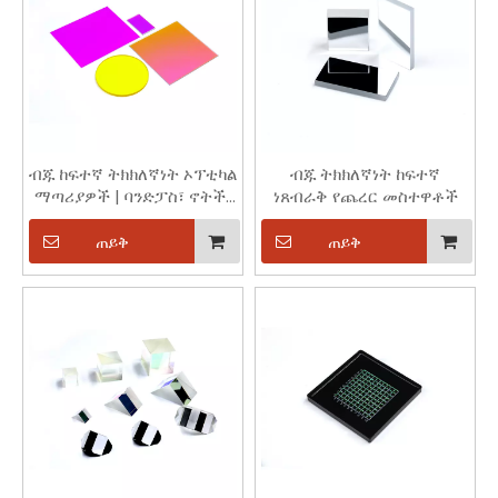
ብጁ ከፍተኛ ትክክለኛነት ኦፕቲካል
ብጁ ትክክለኛነት ከፍተኛ
ማጣሪያዎች | ባንድፓስ፣ ኖትች፣
ነጸብራቅ የጨረር መስተዋቶች
ND፣ Dichroic | ጭረት-
የሚቋቋም | እየጨመረ ኢ.ኦ
ጠይቅ
ጠይቅ