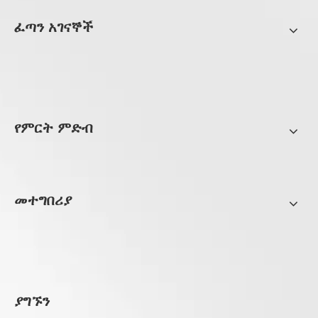
ፈጣን አገናኞች
የምርት ምድብ
መተግበሪያ
ያግኙን