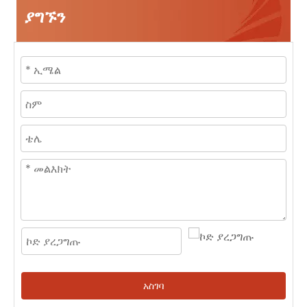
ያግኙን
አስገባ