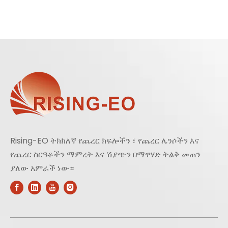
Rising-EO ትክክለኛ የጨረር ክፍሎችን ፣ የጨረር ሌንሶችን እና
የጨረር ስርዓቶችን ማምረት እና ሽያጭን በማዋሃድ ትልቅ መጠን
ያለው አምራች ነው።