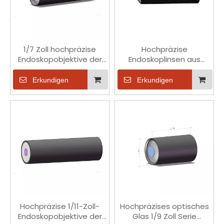
1/7 Zoll hochpräzise
Hochpräzise
Endoskopobjektive der
Endoskoplinsen aus
Serie OV9740 in
optischem Glas der 1/6-
medizinischer Qualität
Zoll-Serie für den
Erkundigen
Erkundigen
medizinischen OV2740-
Chip
Hochpräzise 1/11-Zoll-
Hochpräzises optisches
Endoskopobjektive der
Glas 1/9 Zoll Serie