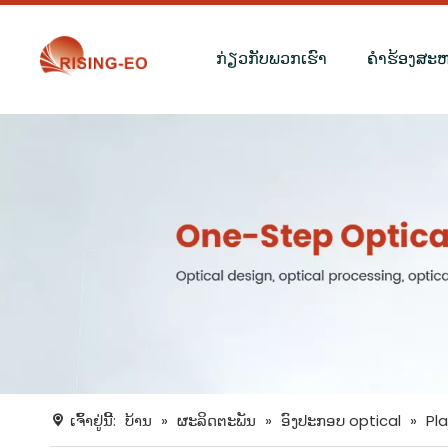
ກ່ຽວກັບພວກເຮົາ
ຄໍາຮ້ອງສະ
ເຈົ້າຢູ່ນີ້:
ບ້ານ
»
ຜະລິດຕະພັນ
»
ອົງປະກອບ optical
»
Pl