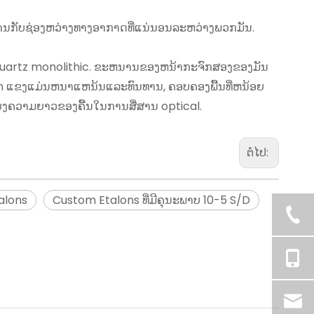
ຫນານກັບຊ່ອງຫວ່າງທາງອາກາດທີ່ແນ່ນອນລະຫວ່າງພວກມັນ.
ນ quartz monolithic. ຂະຫນານຂອງຫນ້າກະຈົກສອງຂອງມັນ
n ແຂງແມ່ນຫນາແຫນ້ນແລະທົນທານ, ຄອບຄອງພື້ນທີ່ຫນ້ອຍ
ນແບ່ງຄວາມຍາວຂອງຄື້ນໃນການສື່ສານ optical.
ຕໍ່ໄປ:
alons
Custom Etalons ທີ່ມີຄຸນະພາບ 10-5 S/D