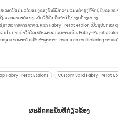
ປະເພດນີ້ແມ່ນແວ່ນແຍງຂອງຍົນທີ່ມີຄວາມແມ່ນຍໍາສູງທີ່ຈັດຢູ່ໃນຂະ
້, ແລະລາຄາບໍ່ແພງ, ເຮັດໃຫ້ມັນຖືກນໍາໃຊ້ຢ່າງກວ້າງຂວາງ.
lon ຊ່ອງຫວ່າງທາງອາກາດ, ແຂງ Fabry-Perot etalon ເປັນອຸປະກອ
ດວກໃນການນໍາໃຊ້ໂດຍສະເພາະ. ນອກຈາກນັ້ນ, Fabry-Perot etalo
 ການເລືອກຮູບແບບພາຍໃນເສັ້ນຜ່າສູນກາງ laser ແລະ multiplexing ກາ
ap Fabry-Perot Etalons
Custom Solid Fabry-Perot Et
ຜະລິດຕະພັນທີ່ກ່ຽວຂ້ອງ