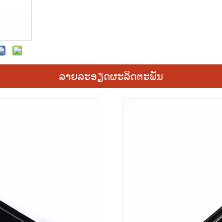
ລາຍ​ລະ​ອຽດ​ຜະ​ລິດ​ຕະ​ພັນ