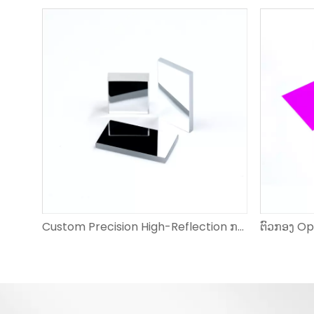
ມຸງ Optical ຄວາມແມ່ນຍໍາສູງທີ່ກໍາຫນົດເອງແລະ Prisms ມຸມຂວາ
Custom Precision High-Reflection ກະຈົກ Optical