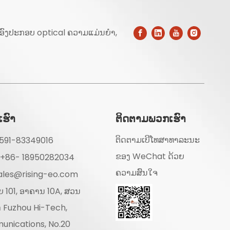
ົງປະກອບ optical ຄວາມແມ່ນຍໍາ,
ເຮົາ
ຕິດຕາມພວກເຮົາ
ຕິດຕາມເບີໂທສາທາລະນະ
-591-83349016
ຂອງ WeChat ດ້ວຍ
: +86- 18950282034
ຄວາມສົນໃຈ
ales@rising-eo.com
ວຍ 101, ອາຄານ 10A, ສວນ
 Fuzhou Hi-Tech,
unications, No.20