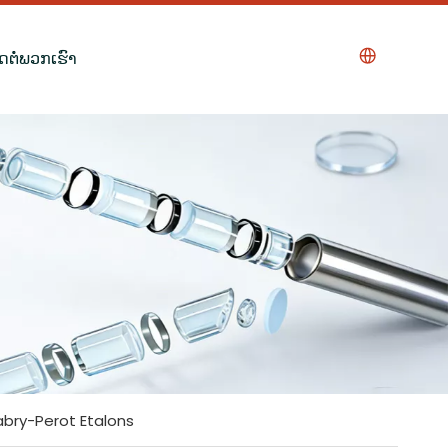
ິດຕໍ່ພວກເຮົາ
abry-Perot Etalons