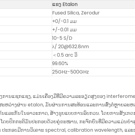
ແຂງ Etalon
Fused Silica, Zerodur
+0/-0.1 ມມ
+/-0.01 ມມ
10-5 S/D
λ/ 20@632.8nm
＜0.5 arc ວິ
99.60%
25GHz-500GHz
ັ່ນຕອງການແຊກແຊງ, ແມ່ນເຄື່ອງມືທີ່ມີຄວາມລະອຽດສູງຂອງ interfer
ະຫວ່າງຜ່ານ etalon, ມັນຜ່ານການສະທ້ອນແລະການສົ່ງຕໍ່ຫຼາຍລະຫ
ງເຊິ່ງກັນແລະກັນໃນອາວະກາດ, ສ້າງຮູບແບບການລົບກວນ. ໂດຍການສັ
ດຍປົກກະຕິມັນປະກອບດ້ວຍຄູ່ຂະໜານ, ກະຈົກຍົນທີ່ມີຄວາມແມ່ນຍໍາສູງທີ
s ປະກອບມີການວິເຄາະ spectral, calibration wavelength, ແລະ