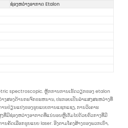
ຊ່ອງຫວ່າງອາກາດ Etalon
ometric spectroscopic. ຫຼັກການການເຮັດວຽກຂອງ etalon
ວ່າງສອງດ້ານກະຈົກຂະຫນານ, ປະກອບເປັນລໍາແສງສະຫວ່າງທີ່
ງເກດການປ່ຽນແປງຂອງຮູບແບບການແຊກແຊງ, ການວິເຄາະ
່ມີຊ່ອງຫວ່າງອາກາດທີ່ແນ່ນອນຫຼືເຕັມໄປດ້ວຍຕົວກາງທີ່ມີ
ການຄັດເລືອກຮູບແບບ laser. ອີງຕາມໂຄງສ້າງຂອງພວກເຂົາ,