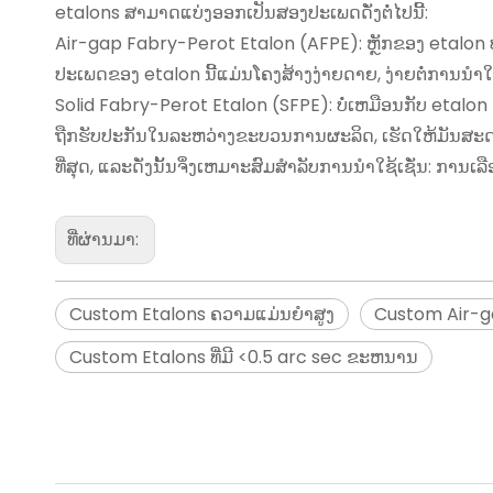
etalons ສາມາດແບ່ງອອກເປັນສອງປະເພດດັ່ງຕໍ່ໄປນີ້:
Air-gap Fabry-Perot Etalon (AFPE): ຫຼັກຂອງ etalon 
ປະເພດຂອງ etalon ນີ້ແມ່ນໂຄງສ້າງງ່າຍດາຍ, ງ່າຍຕໍ່ການນໍາໃຊ
Solid Fabry-Perot Etalon (SFPE): ບໍ່ເຫມືອນກັບ eta
ຖືກຮັບປະກັນໃນລະຫວ່າງຂະບວນການຜະລິດ, ເຮັດໃຫ້ມັນສະ
ທີ່ສຸດ, ແລະດັ່ງນັ້ນຈຶ່ງເຫມາະສົມສໍາລັບການນໍາໃຊ້ເຊັ່ນ:
ທີ່ຜ່ານມາ:
Custom Etalons ຄວາມແມ່ນຍໍາສູງ
Custom Air-g
Custom Etalons ທີ່ມີ <0.5 arc sec ຂະຫນານ