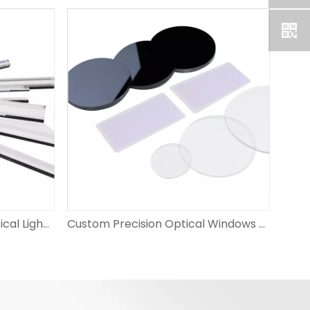
Custom High-Precision Optical Light Guides ສໍາລັບການຄາດຄະເນ
Custom Precision Optical Windows ສໍາລັບການປົກປ້ອງຈໍສະແດງຜົນ