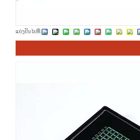
ແບ່ງປັນໄປທີ່: