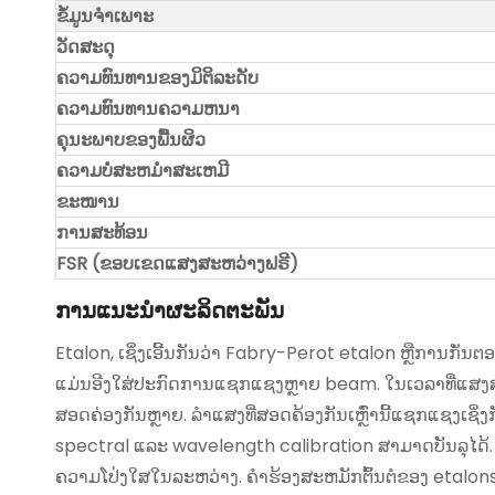
ຂໍ້ມູນຈໍາເພາະ
ວັດສະດຸ
ຄວາມທົນທານຂອງມິຕິລະດັບ
ຄວາມທົນທານຄວາມຫນາ
ຄຸນະພາບຂອງພື້ນຜິວ
ຄວາມບໍ່ສະຫມໍ່າສະເຫມີ
ຂະໜານ
ການສະທ້ອນ
FSR (ຂອບ​ເຂດ​ແສງ​ສະ​ຫວ່າງ​ຟຣີ​)
ການແນະນໍາຜະລິດຕະພັນ
Etalon, ເຊິ່ງເອີ້ນກັນວ່າ Fabry-Perot etalon ຫຼືການກ
ແມ່ນອີງໃສ່ປະກົດການແຊກແຊງຫຼາຍ beam. ໃນເວລາທີ່ແສງສ
ສອດຄ່ອງກັນຫຼາຍ. ລຳແສງທີ່ສອດຄ້ອງກັນເຫຼົ່ານີ້ແຊກແຊ
spectral ແລະ wavelength calibration ສາມາດບັນລຸໄດ້. ໂ
ຄວາມໂປ່ງໃສໃນລະຫວ່າງ. ຄໍາຮ້ອງສະຫມັກຕົ້ນຕໍຂອງ etalon