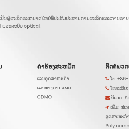
 ເປັນຜູ້ຜະລິດຂະຫນາດໃຫຍ່ທີ່ປະສົມປະສານການຜະລິດແລະການຂາຍອ
l ແລະລະບົບ optical.
ນ
ຄໍາຮ້ອງສະຫມັກ
ຕິດຕໍ່ພວກ
ເລນອຸດສາຫະກໍາ
ໂທ: +86

ເລນທາງການແພດ
ໂທລະສັບ

CDMO
ອີເມວ:
S

ເພີ່ມ: ໜ່

ອຸດສາຫະກຳ
Poly comm