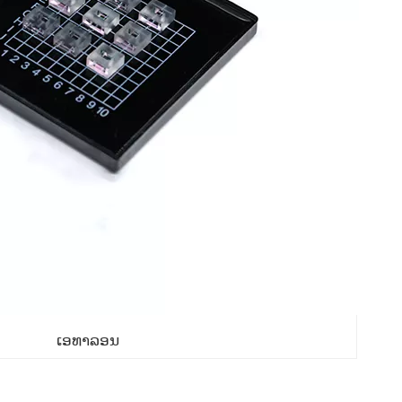
ເອທາລອນ