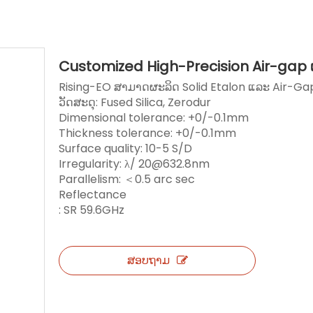
Customized High-Precision Air-gap 
Rising-EO ສາມາດຜະລິດ Solid Etalon ແລະ Air-Gap
ວັດສະດຸ: Fused Silica, Zerodur
Dimensional tolerance: +0/-0.1mm
Thickness tolerance: +0/-0.1mm
Surface quality: 10-5 S/D
Irregularity: λ/ 20@632.8nm
Parallelism: ＜0.5 arc sec
Reflectance
: SR 59.6GHz
ສອບຖາມ