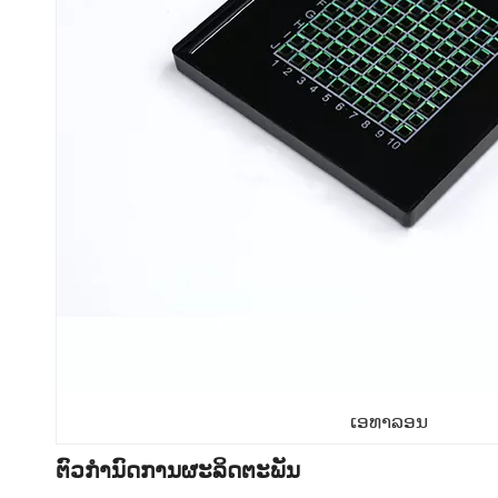
ເອທາລອນ
ຕົວກໍານົດການຜະລິດຕະພັນ