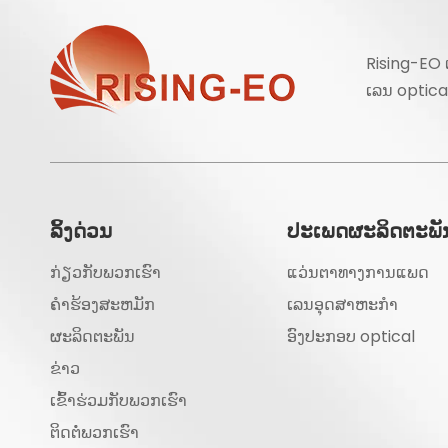
Rising-EO
ເລນ optica
ລິ້ງດ່ວນ
ປະເພດຜະລິດຕະພັ
ກ່ຽວກັບພວກເຮົາ
ແວ່ນຕາທາງການແພດ
ຄໍາຮ້ອງສະຫມັກ
ເລນອຸດສາຫະກໍາ
ຜະລິດຕະພັນ
ອົງປະກອບ optical
ຂ່າວ
ເຂົ້າຮ່ວມກັບພວກເຮົາ
ຕິດຕໍ່ພວກເຮົາ