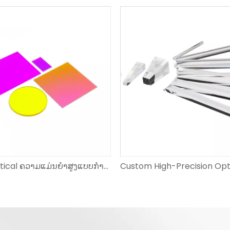
ຕົວກອງ Optical ຄວາມແມ່ນຍໍາສູງແບບກຳນົດເອງ | Bandpass, Notch, ND, Dichroic | ຕ້ານຮອຍຂີດຂ່ວນ | EO ເພີ່ມຂຶ້ນ