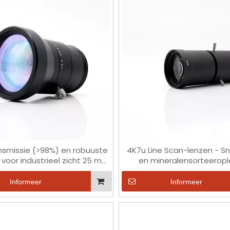
nsmissie (>98%) en robuuste
4K7u Line Scan-lenzen - Sn
 voor industrieel zicht 25 mm
en mineralensorteeropl
F1.8
Informeer
Informeer