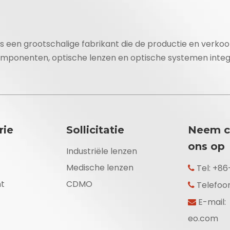
is een grootschalige fabrikant die de productie en verko
omponenten, optische lenzen en optische systemen integ
rie
Sollicitatie
Neem c
ons op
Industriële lenzen
Medische lenzen
Tel: +8

t
CDMO
Telefoo

E-mail:

eo.com