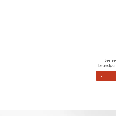
Lenze
brandpun
brand
Indust