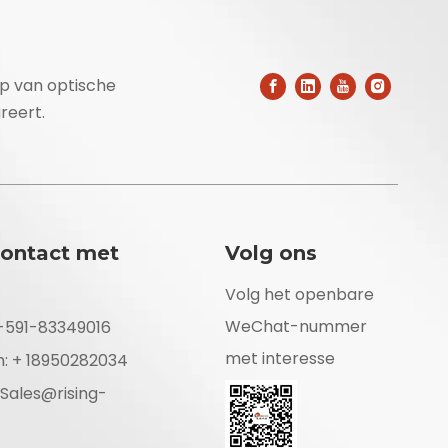
op van optische
reert.
ontact met
Volg ons
Volg het openbare
WeChat-nummer
6-591-83349016
met interesse
n: + 18950282034
Sales@rising-