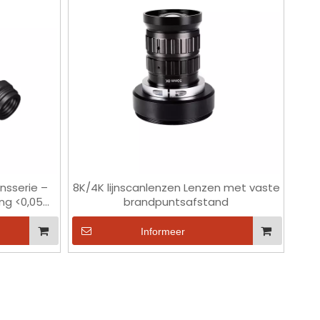
ensserie –
8K/4K lijnscanlenzen Lenzen met vaste
ing <0,05%,
brandpuntsafstand
Informeer