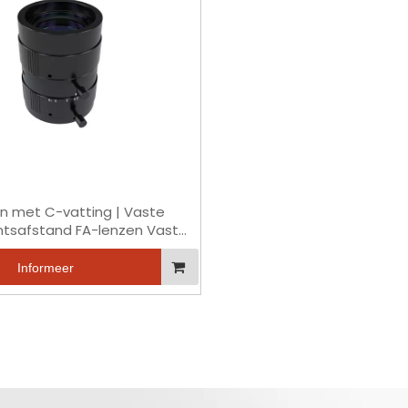
n met C-vatting | Vaste
tsafstand FA-lenzen Vaste
puntsafstand FA-lenzen
riële camera C-mount lens
Informeer