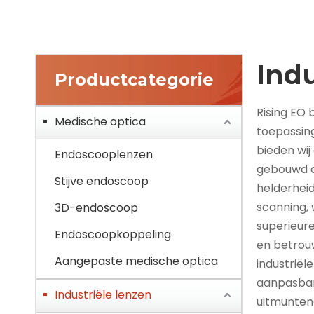
Indu
Productcategorie
Rising EO 
Medische optica
toepassing
bieden wij
Endoscooplenzen
gebouwd om
Stijve endoscoop
helderheid
scanning, 
3D-endoscoop
superieure
Endoscoopkoppeling
en betrouw
Aangepaste medische optica
industrië
aanpasbare
Industriële lenzen
uitmunten