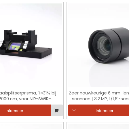
aalsplitserprisma, T≈31% bij
Zeer nauwkeurige 6 mm-len
2000 nm, voor NIR-SWIR-
scannen | 3,2 MP, 1/1,8'-sens
beeldvorming
Compatibel met 450 nm e
Informeer
Informeer