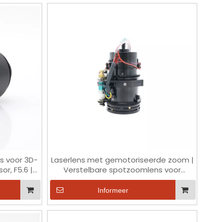
s voor 3D-
Laserlens met gemotoriseerde zoom |
or, F5.6 |
Verstelbare spotzoomlens voor
n 940 nm
machinevisie en bewaking
Informeer