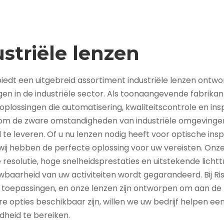
striële lenzen
biedt een uitgebreid assortiment industriële lenzen ontw
en in de industriële sector. Als toonaangevende fabrikant
 oplossingen die automatisering, kwaliteitscontrole en in
 de zware omstandigheden van industriële omgevingen te 
 te leveren. Of u nu lenzen nodig heeft voor optische in
wij hebben de perfecte oplossing voor uw vereisten. Onz
 resolutie, hoge snelheidsprestaties en uitstekende lich
baarheid van uw activiteiten wordt gegarandeerd. Bij Ris
le toepassingen, en onze lenzen zijn ontworpen om aan d
 opties beschikbaar zijn, willen we uw bedrijf helpen een 
dheid te bereiken.