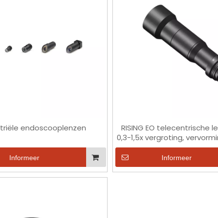
striële endoscooplenzen
RISING EO telecentrische l
0,3-1,5x vergroting, vervorm
DOF tot 7 mm
Informeer
Informeer