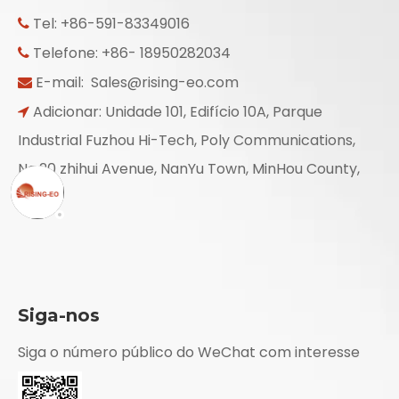
Tel: +86-591-83349016

Telefone: +86- 18950282034

E-mail:
Sales@rising-eo.com

Adicionar: Unidade 101, Edifício 10A, Parque

Industrial Fuzhou Hi-Tech, Poly Communications,
No.20 zhihui Avenue, NanYu Town, MinHou County,
Fujian
Siga-nos
Siga o número público do WeChat com interesse