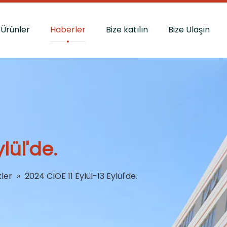
Ürünler
Haberler
Bize katılın
Bize Ulaşın
lül'de.
kler
»
2024 CIOE 11 Eylül-13 Eylül'de.