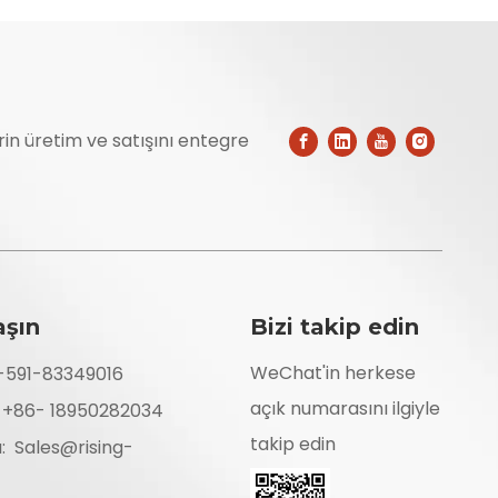
erin üretim ve satışını entegre
aşın
Bizi takip edin
WeChat'in herkese
6-591-83349016
açık numarasını ilgiyle
: +86- 18950282034
takip edin
a:
Sales@rising-