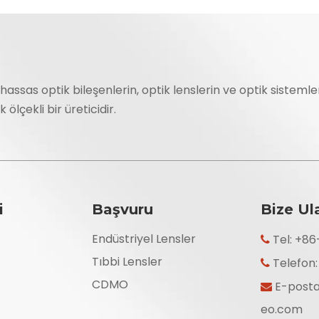
 hassas optik bileşenlerin, optik lenslerin ve optik sisteml
ölçekli bir üreticidir.
i
Başvuru
Bize Ul
Endüstriyel Lensler
Tel: +8

Tıbbi Lensler
Telefon

CDMO
E-post

eo.com