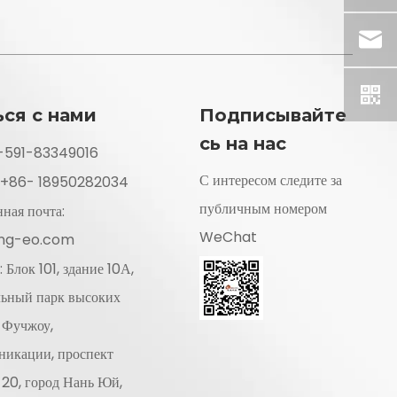
ься с нами
Подписывайте
сь на нас
6-591-83349016
С интересом следите за
: +86- 18950282034
публичным номером
ная почта:
WeChat
ing-eo.com
 Блок 101, здание 10А,
ьный парк высоких
 Фучжоу,
икации, проспект
20, город Нань Юй,