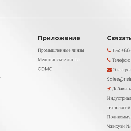
Приложение
Связат
Промышленные линзы
Тел: +8

Медицинские линзы
Телефон

CDMO
Электрон

т
Sales@ris
Добавить:

Индустриал
технологий
Поликоммун
Чжихуэй № 