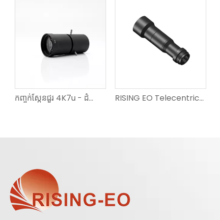
 សម្រាប់រូបភាព NIR-SWIR
កញ្ចក់ស្កែនជួរ 4K7u - ដំណោះស្រាយតម្រៀបរ៉ែ និងរ៉ែល្បឿនលឿន
RISING EO Telecentric Lens Series – ការពង្រីក 0.3-1.5X ការបង្ខូចទ្រង់ទ្រាយ <0.05%, DOF រហូតដល់ 7mm