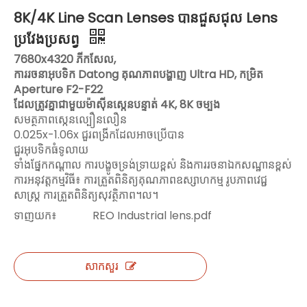
8K/4K Line Scan Lenses បានជួសជុល Lens
ប្រវែងប្រសព្វ
7680x4320 ភីកសែល,
ការរចនាអុបទិក Datong គុណភាពបង្ហាញ Ultra HD, កម្រិត
Aperture F2-F22
ដែលត្រូវគ្នាជាមួយម៉ាស៊ីនស្កេនបន្ទាត់ 4K, 8K ចម្បង
សមត្ថភាពស្កេនល្បឿនលឿន
0.025x-1.06x ជួរពង្រីកដែលអាចប្រើបាន
ជួរអុបទិកធំទូលាយ
ទាំងផ្នែកកណ្តាល ការបង្ខូចទ្រង់ទ្រាយខ្ពស់ និងការរចនាឯកសណ្ឋានខ្ពស់
ការអនុវត្តកម្មវិធី៖ ការត្រួតពិនិត្យគុណភាពឧស្សាហកម្ម រូបភាពវេជ្ជ
សាស្ត្រ ការត្រួតពិនិត្យសុវត្ថិភាព។ល។
ទាញយក៖
REO Industrial lens.pdf
សាកសួរ