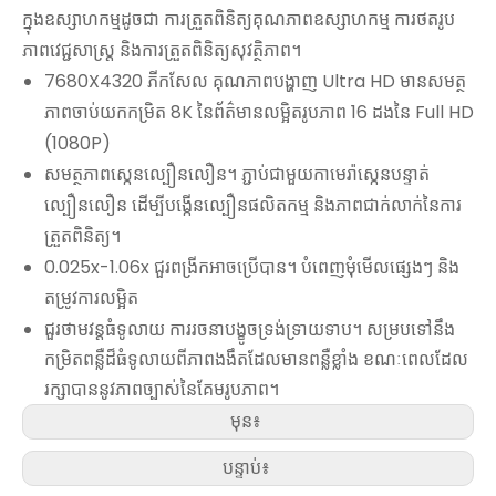
ក្នុងឧស្សាហកម្មដូចជា ការត្រួតពិនិត្យគុណភាពឧស្សាហកម្ម ការថតរូប
ភាពវេជ្ជសាស្រ្ត និងការត្រួតពិនិត្យសុវត្ថិភាព។
7680X4320 ភីកសែល គុណភាពបង្ហាញ Ultra HD មានសមត្ថ
ភាពចាប់យកកម្រិត 8K នៃព័ត៌មានលម្អិតរូបភាព 16 ដងនៃ Full HD
(1080P)
សមត្ថភាពស្កេនល្បឿនលឿន។ ភ្ជាប់ជាមួយកាមេរ៉ាស្កេនបន្ទាត់
ល្បឿនលឿន ដើម្បីបង្កើនល្បឿនផលិតកម្ម និងភាពជាក់លាក់នៃការ
ត្រួតពិនិត្យ។
0.025x-1.06x ជួរពង្រីកអាចប្រើបាន។ បំពេញមុំមើលផ្សេងៗ និង
តម្រូវការលម្អិត
ជួរថាមវន្តធំទូលាយ ការរចនាបង្ខូចទ្រង់ទ្រាយទាប។ សម្របទៅនឹង
កម្រិតពន្លឺដ៏ធំទូលាយពីភាពងងឹតដែលមានពន្លឺខ្លាំង ខណៈពេលដែល
រក្សាបាននូវភាពច្បាស់នៃគែមរូបភាព។
មុន៖
បន្ទាប់៖