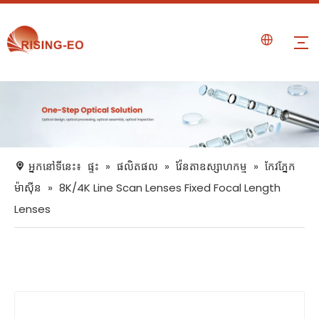
អ្នកនៅទីនេះ៖
ផ្ទះ
»
ផលិតផល
»
វ៉ែនតាឧស្សាហកម្ម
»
កែវភ្នែក
ម៉ាស៊ីន
»
8K/4K Line Scan Lenses Fixed Focal Length
Lenses