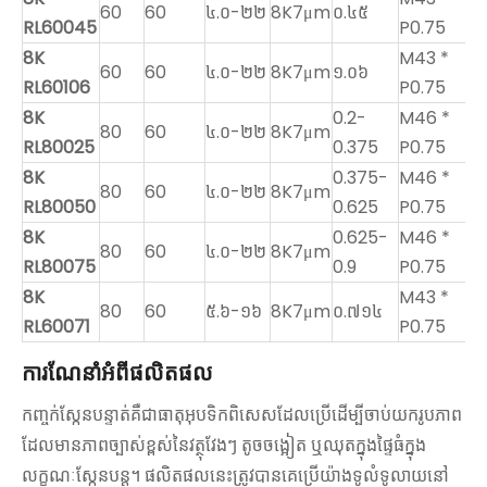
60
60
៤.០-២២
8K7μm
០.៤៥
RL60045
P0.75
8K
M43 *
60
60
៤.០-២២
8K7μm
១.០៦
RL60106
P0.75
8K
0.2-
M46 *
80
60
៤.០-២២
8K7μm
RL80025
0.375
P0.75
8K
0.375-
M46 *
80
60
៤.០-២២
8K7μm
RL80050
0.625
P0.75
8K
0.625-
M46 *
80
60
៤.០-២២
8K7μm
RL80075
0.9
P0.75
8K
M43 *
80
60
៥.៦-១៦
8K7μm
០.៧១៤
RL60071
P0.75
ការណែនាំអំពីផលិតផល
កញ្ចក់ស្កែនបន្ទាត់គឺជាធាតុអុបទិកពិសេសដែលប្រើដើម្បីចាប់យករូបភាព
ដែលមានភាពច្បាស់ខ្ពស់នៃវត្ថុវែងៗ តូចចង្អៀត ឬឈុតក្នុងផ្ទៃធំក្នុង
លក្ខណៈស្កែនបន្ត។ ផលិតផលនេះត្រូវបានគេប្រើយ៉ាងទូលំទូលាយនៅ