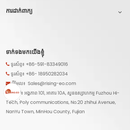
ការដាក់ពាក្យ
ទាក់ទងមកយើងខ្ញុំ
ទូរស័ព្ទ៖ +86-591-83349016

ទូរស័ព្ទ៖ +86- 18950282034

អ៊ីមែល៖
Sales@rising-eo.com

បន្ថែម៖ អង្គភាព 101, អាគារ 10A, សួនឧស្សាហកម្ម Fuzhou Hi-

Tech, Poly communications, No.20 zhihui Avenue,
NanYu Town, MinHou County, Fujian