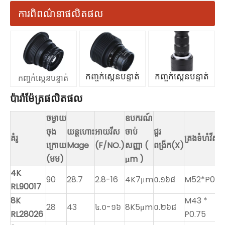
ការពិពណ៌នាផលិតផល
កញ្ចក់ស្កេនបន្ទាត់
កញ្ចក់ស្កេនបន្ទាត់
កញ្ចក់ស្កេនបន្ទាត់
ប៉ារ៉ាម៉ែត្រផលិតផល
ចម្ងាយ
ឧបករណ៍
ចុង
យន្តហោះ
អាយរីស
ចាប់
ជួរ
គំរូ
ត្រងទំហំវីស
ក្រោយ
Mage
(F/NO.)
សញ្ញា
(
ពង្រីក(X)
(មម)
μm
)
4K
90
28.7
2.8-16
4K7μm
០.១៦៨
M52*P0.7
RL90017
8K
M43 *
28
43
៤.០-១៦
8K5μm
០.២៦៨
RL28026
P0.75