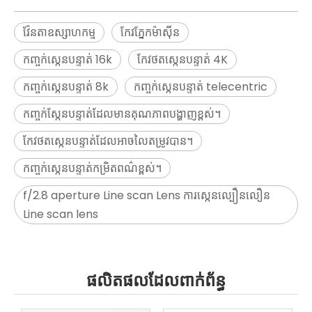
វ៉ែនតាឧស្សាហកម្ម
កែវភ្នែកម៉ាស៊ីន
កញ្ចក់ស្កេនបន្ទាត់ 16k
កែវថតស្កេនបន្ទាត់ 4K
កញ្ចក់ស្កេនបន្ទាត់ 8k
កញ្ចក់ស្កេនបន្ទាត់ telecentric
កញ្ចក់ស្កែនបន្ទាត់ដែលមានគុណភាពបង្ហាញខ្ពស់។
កែវថតស្កេនបន្ទាត់ដែលអាចលៃតម្រូវបាន។
កញ្ចក់ស្កេនបន្ទាត់កម្រិតពណ៌ខ្ពស់។
f/2.8 aperture Line scan Lens ការស្កេនល្បឿនលឿន
Line scan lens
ផលិតផលដែលពាក់ព័ន្ធ