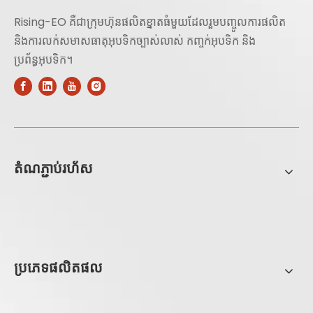
Rising-EO គឺជាក្រុមហ៊ុនផលិតខ្នាតធំមួយដែលរួមបញ្ចូលការផលិត
និងការលក់សមាសធាតុអុបទិកច្បាស់លាស់ កញ្ចក់អុបទិក និង
ប្រព័ន្ធអុបទិក។
តំណភ្ជាប់រហ័ស
ប្រភេទផលិតផល