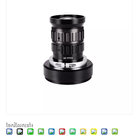
ចែករំលែកទៅ៖