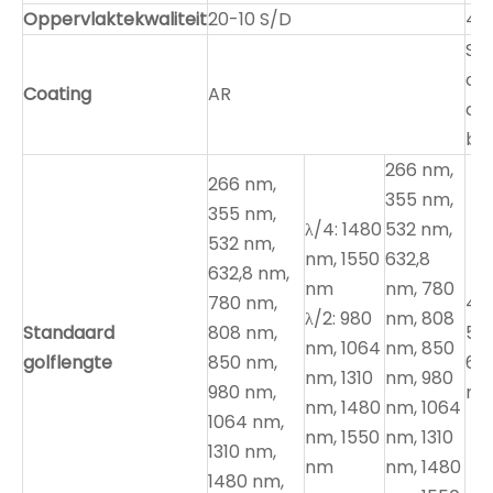
Oppervlaktekwaliteit
20-10 S/D
40
St
on
Coating
AR
co
be
266 nm,
266 nm,
355 nm,
355 nm,
λ/4: 1480
532 nm,
532 nm,
nm, 1550
632,8
632,8 nm,
nm
nm, 780
780 nm,
45
λ/2: 980
nm, 808
Standaard
808 nm,
55
nm, 1064
nm, 850
golflengte
850 nm,
65
nm, 1310
nm, 980
980 nm,
nm
nm, 1480
nm, 1064
1064 nm,
nm, 1550
nm, 1310
1310 nm,
nm
nm, 1480
1480 nm,