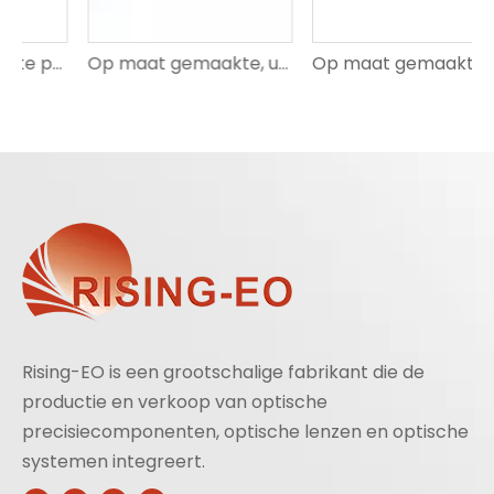
akte precisie-optische spiegels met hoge reflectie
Op maat gemaakte, uiterst nauwkeurige optische filters | Bandpass, Notch, ND, Dichroïsch | Krasbestendig | STIJGENDE EO
Op maat gemaakte, uiterst nauwkeurige optische lichtgeleiders voor projectie
Rising-EO is een grootschalige fabrikant die de
productie en verkoop van optische
precisiecomponenten, optische lenzen en optische
systemen integreert.