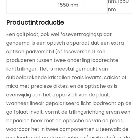
nm, 1550
1550 nm
nm
Productintroductie
Een golfplaat, ook wel fasevertragingsplaat
genoemd, is een optisch apparaat dat een extra
optisch padverschil (of faseverschil) kan
produceren tussen twee onderling loodrechte
lichttrillingen. Het is meestal gemaakt van
dubbelbrekende kristallen zoals kwarts, calciet of
mica met precieze diktes, en de optische as is
evenwijdig aan het oppervlak van de plaat.
Wanneer lineair gepolariseerd licht loodrecht op de
golfplaat invalt, vormt de trillingsrichting ervan een
bepaalde hoek met de optische as van de plaat,
waardoor het in twee componenten uiteenvalt: de
ene loodrecht op de optische as (o-vibratie) en de