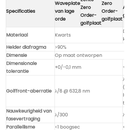
Waveplate
Zero
Zero
Ac
Specificaties
van lage
Order-
Order-
gol
orde
golfplaat
golfplaat
Du
Materiaal
Kwarts
kri
Helder diafragma
>90%
Dimensie
Op maat ontworpen
Dimensionale
+0/-0,1 mm
+0
tolerantie
λ/
(v
Golffront-aberratie
λ/8 @ 632,8 nm
lu
ty
Nauwkeurigheid van
λ/300
λ/1
fasevertraging
Parallellisme
<1 boogsec
<1